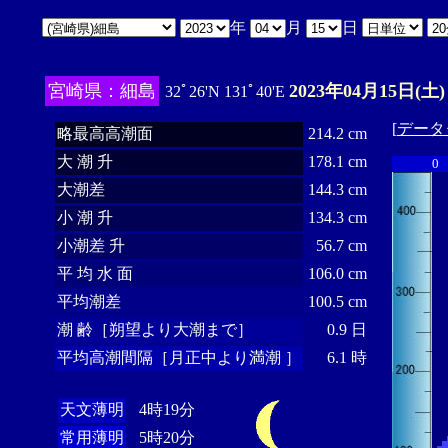
年
月
日
宮崎県：細島
2023年04月15日(土)
32ﾟ26'N 131ﾟ40'E
[
データ
略最高高潮面
214.2 cm
大 潮 升
178.1 cm
0
大潮差
144.3 cm
小 潮 升
134.3 cm
小潮差 升
56.7 cm
平 均 水 面
106.0 cm
平均潮差
100.5 cm
潮 齢［朔望より大潮まで］
0.9 日
平均高潮間隔［月正中より満潮 ］
6.1 時
天文薄明
4時19分
常用薄明
5時20分