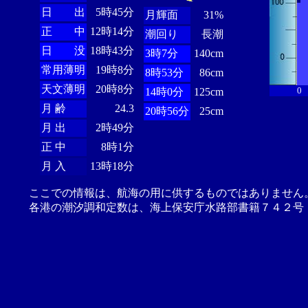
日 出
5時45分
月輝面
31%
正 中
12時14分
潮回り
長潮
日 没
18時43分
3時7分
140cm
常用薄明
19時8分
8時53分
86cm
天文薄明
20時8分
0
14時0分
125cm
月 齢
24.3
20時56分
25cm
月 出
2時49分
正 中
8時1分
月 入
13時18分
ここでの情報は、航海の用に供するものではありません
各港の潮汐調和定数は、海上保安庁水路部書籍７４２号