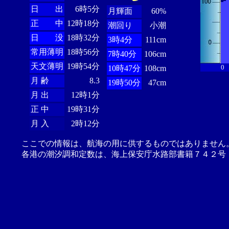
日 出
6時5分
月輝面
60%
正 中
12時18分
潮回り
小潮
日 没
18時32分
3時4分
111cm
常用薄明
18時56分
7時40分
106cm
天文薄明
19時54分
0
10時47分
108cm
月 齢
8.3
19時50分
47cm
月 出
12時1分
正 中
19時31分
月 入
2時12分
ここでの情報は、航海の用に供するものではありません
各港の潮汐調和定数は、海上保安庁水路部書籍７４２号