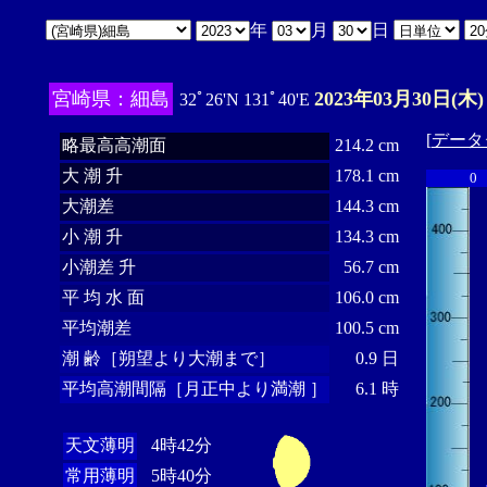
年
月
日
宮崎県：細島
2023年03月30日(木)
32ﾟ26'N 131ﾟ40'E
[
データ
略最高高潮面
214.2 cm
大 潮 升
178.1 cm
0
大潮差
144.3 cm
小 潮 升
134.3 cm
小潮差 升
56.7 cm
平 均 水 面
106.0 cm
平均潮差
100.5 cm
潮 齢［朔望より大潮まで］
0.9 日
平均高潮間隔［月正中より満潮 ］
6.1 時
天文薄明
4時42分
常用薄明
5時40分