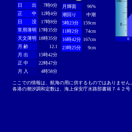
日 出
7時0分
月輝面
96%
正 中
12時4分
潮回り
中潮
日 没
17時8分
5時23分
159cm
常用薄明
17時35分
11時2分
74cm
天文薄明
18時35分
0
16時42分
167cm
月 齢
12.1
23時25分
9cm
月 出
15時42分
正 中
22時47分
月 入
4時58分
ここでの情報は、航海の用に供するものではありません
各港の潮汐調和定数は、海上保安庁水路部書籍７４２号