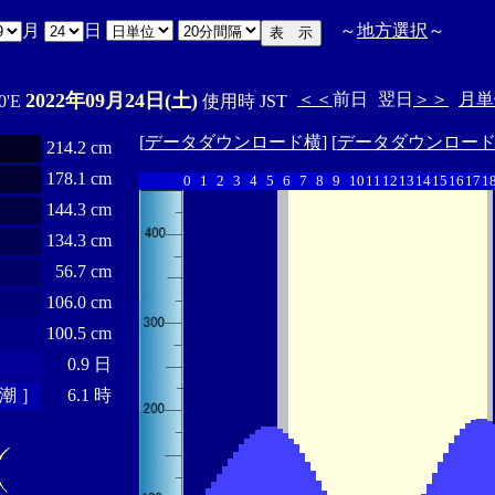
月
日
～
地方選択
～
2022年09月24日(土)
＜＜
前日
翌日
＞＞
月単
0'E
使用時 JST
[
データダウンロード横
] [
データダウンロー
214.2 cm
178.1 cm
0
1
2
3
4
5
6
7
8
9
10
11
12
13
14
15
16
17
1
144.3 cm
134.3 cm
56.7 cm
106.0 cm
100.5 cm
0.9 日
潮 ］
6.1 時