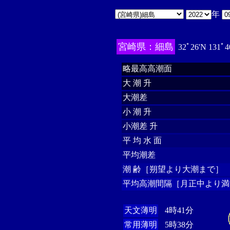
年
宮崎県：細島
32ﾟ26'N 131ﾟ4
略最高高潮面
大 潮 升
大潮差
小 潮 升
小潮差 升
平 均 水 面
平均潮差
潮 齢［朔望より大潮まで］
平均高潮間隔［月正中より満
天文薄明
4時41分
常用薄明
5時38分