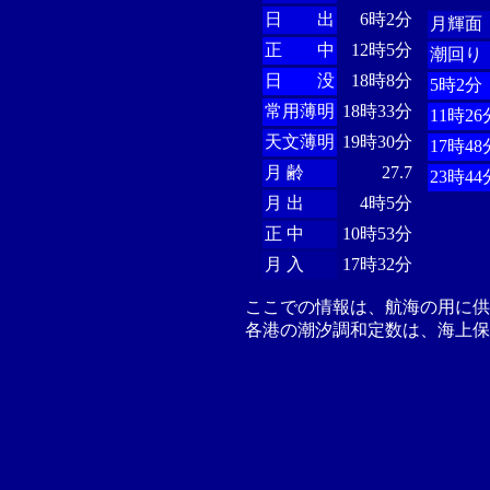
日 出
6時2分
月輝面
正 中
12時5分
潮回り
日 没
18時8分
5時2分
常用薄明
18時33分
11時26
天文薄明
19時30分
17時48
月 齢
27.7
23時44
月 出
4時5分
正 中
10時53分
月 入
17時32分
ここでの情報は、航海の用に
各港の潮汐調和定数は、海上保