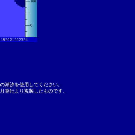
8
19
20
21
22
23
24
の潮汐を使用してください。
月発行より複製したものです。