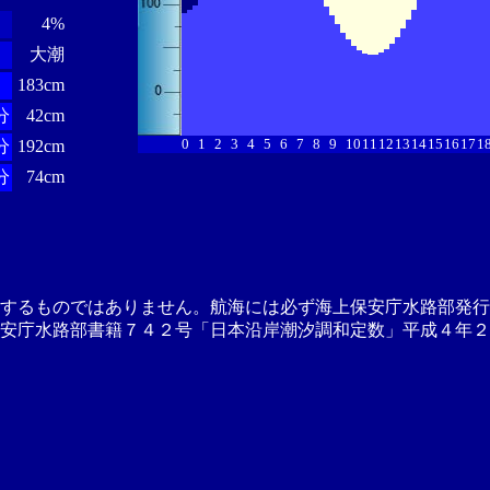
4%
大潮
183cm
分
42cm
0
1
2
3
4
5
6
7
8
9
10
11
12
13
14
15
16
17
1
分
192cm
分
74cm
供するものではありません。航海には必ず海上保安庁水路部発行
安庁水路部書籍７４２号「日本沿岸潮汐調和定数」平成４年２