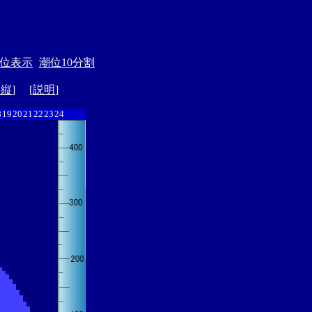
位表示
潮位10分割
ド縦
] [
説明
]
8
19
20
21
22
23
24