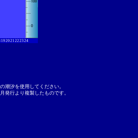
8
19
20
21
22
23
24
の潮汐を使用してください。
月発行より複製したものです。