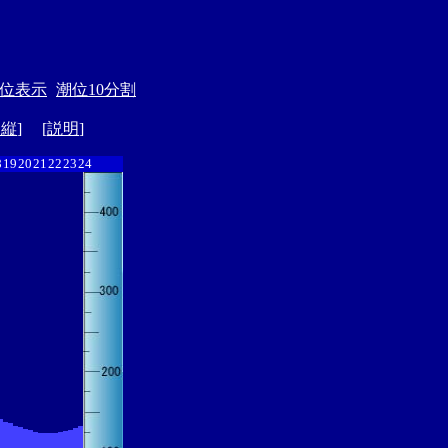
位表示
潮位10分割
ド縦
] [
説明
]
8
19
20
21
22
23
24