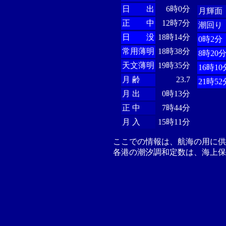
日 出
6時0分
月輝面
正 中
12時7分
潮回り
日 没
18時14分
0時2分
常用薄明
18時38分
8時20
天文薄明
19時35分
16時10
月 齢
23.7
21時52
月 出
0時13分
正 中
7時44分
月 入
15時11分
ここでの情報は、航海の用に
各港の潮汐調和定数は、海上保