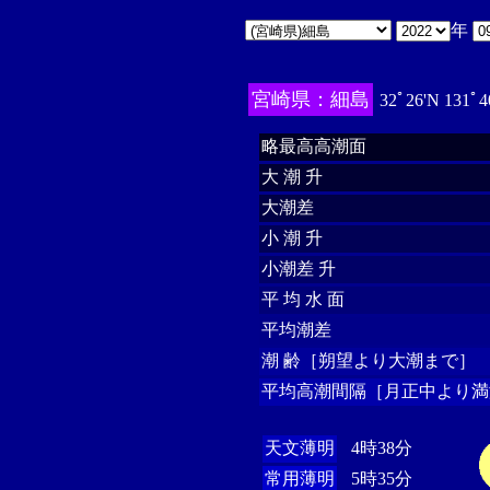
年
宮崎県：細島
32ﾟ26'N 131ﾟ4
略最高高潮面
大 潮 升
大潮差
小 潮 升
小潮差 升
平 均 水 面
平均潮差
潮 齢［朔望より大潮まで］
平均高潮間隔［月正中より満
天文薄明
4時38分
常用薄明
5時35分