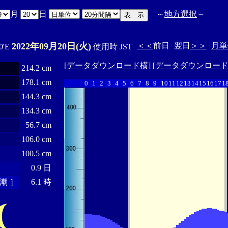
月
日
～
地方選択
～
2022年09月20日(火)
＜＜
前日
翌日
＞＞
月単
0'E
使用時 JST
[
データダウンロード横
] [
データダウンロー
214.2 cm
178.1 cm
0
1
2
3
4
5
6
7
8
9
10
11
12
13
14
15
16
17
1
144.3 cm
134.3 cm
56.7 cm
106.0 cm
100.5 cm
0.9 日
潮 ］
6.1 時