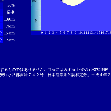
30%
長潮
139cm
分
76cm
0
1
2
3
4
5
6
7
8
9
10
11
12
13
14
15
16
17
1
分
154cm
分
124cm
供するものではありません。航海には必ず海上保安庁水路部発行
安庁水路部書籍７４２号「日本沿岸潮汐調和定数」平成４年２