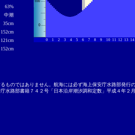
63%
中潮
35cm
152cm
0
1
2
3
4
5
6
7
8
9
10
11
12
13
14
121cm
152cm
するものではありません。航海には必ず海上保安庁水路部発行
安庁水路部書籍７４２号「日本沿岸潮汐調和定数」平成４年２