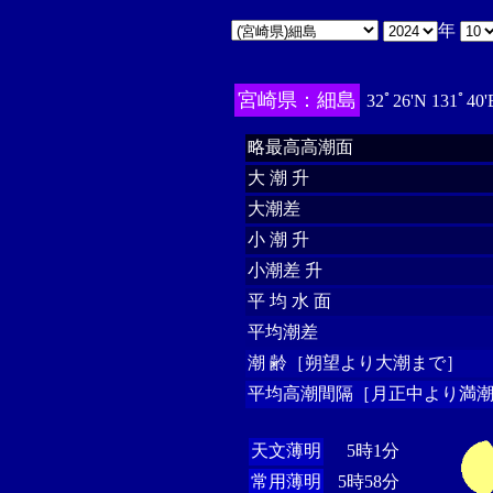
年
宮崎県：細島
32ﾟ26'N 131ﾟ40
略最高高潮面
大 潮 升
大潮差
小 潮 升
小潮差 升
平 均 水 面
平均潮差
潮 齢［朔望より大潮まで］
平均高潮間隔［月正中より満潮
天文薄明
5時1分
常用薄明
5時58分