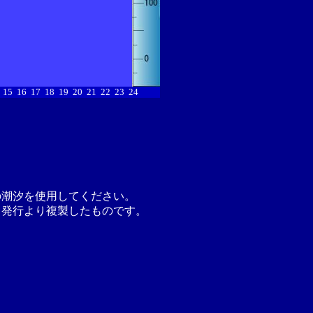
15
16
17
18
19
20
21
22
23
24
の潮汐を使用してください。
月発行より複製したものです。