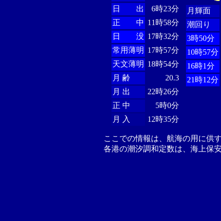
日 出
6時23分
月輝面
正 中
11時58分
潮回り
日 没
17時32分
3時50分
常用薄明
17時57分
10時57分
天文薄明
18時54分
16時1分
月 齢
20.3
21時12分
月 出
22時26分
正 中
5時0分
月 入
12時35分
ここでの情報は、航海の用に供
各港の潮汐調和定数は、海上保