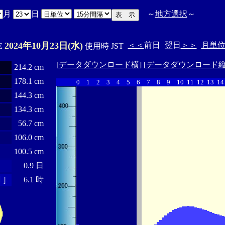
月
日
～
地方選択
～
2024年10月23日(水)
＜＜
前日
翌日
＞＞
月単
'E
使用時 JST
[
データダウンロード横
] [
データダウンロード
214.2 cm
178.1 cm
0
1
2
3
4
5
6
7
8
9
10
11
12
13
14
144.3 cm
134.3 cm
56.7 cm
106.0 cm
100.5 cm
0.9 日
 ］
6.1 時