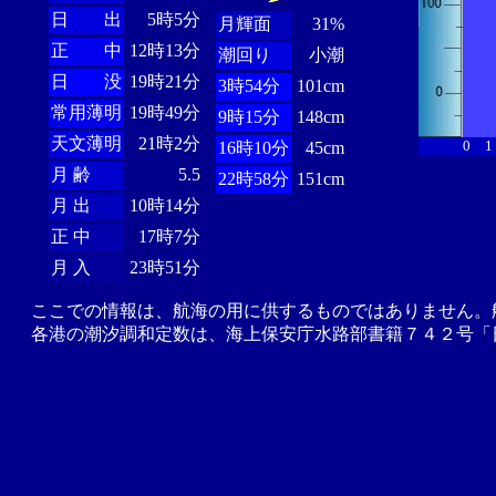
日 出
5時5分
月輝面
31%
正 中
12時13分
潮回り
小潮
日 没
19時21分
3時54分
101cm
常用薄明
19時49分
9時15分
148cm
天文薄明
21時2分
0
1
16時10分
45cm
月 齢
5.5
22時58分
151cm
月 出
10時14分
正 中
17時7分
月 入
23時51分
ここでの情報は、航海の用に供するものではありません。
各港の潮汐調和定数は、海上保安庁水路部書籍７４２号「