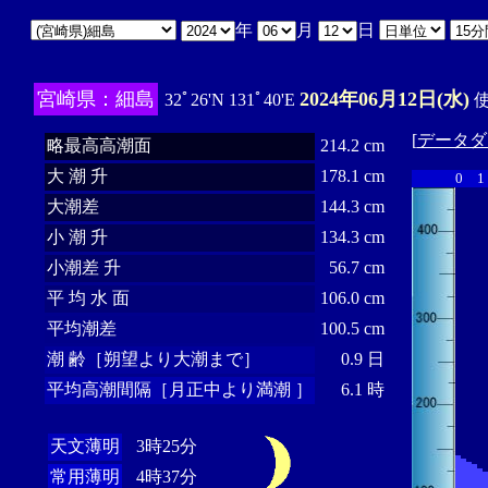
年
月
日
宮崎県：細島
2024年06月12日(水)
32ﾟ26'N 131ﾟ40'E
使
[
データダ
略最高高潮面
214.2 cm
大 潮 升
178.1 cm
0
1
大潮差
144.3 cm
小 潮 升
134.3 cm
小潮差 升
56.7 cm
平 均 水 面
106.0 cm
平均潮差
100.5 cm
潮 齢［朔望より大潮まで］
0.9 日
平均高潮間隔［月正中より満潮 ］
6.1 時
天文薄明
3時25分
常用薄明
4時37分