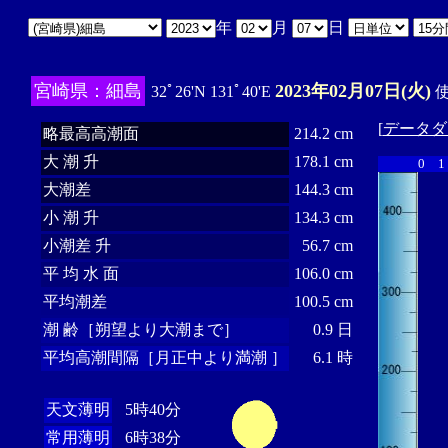
年
月
日
宮崎県：細島
2023年02月07日(火)
32ﾟ26'N 131ﾟ40'E
使
[
データダ
略最高高潮面
214.2 cm
大 潮 升
178.1 cm
0
1
大潮差
144.3 cm
小 潮 升
134.3 cm
小潮差 升
56.7 cm
平 均 水 面
106.0 cm
平均潮差
100.5 cm
潮 齢［朔望より大潮まで］
0.9 日
平均高潮間隔［月正中より満潮 ］
6.1 時
天文薄明
5時40分
常用薄明
6時38分