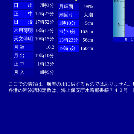
日 出
7時3分
月輝面
98%
正 中
12時27分
潮回り
大潮
日 没
17時52分
1時10分
-5cm
常用薄明
18時17分
7時39分
162cm
天文薄明
19時15分
0
1
13時23分
56cm
月 齢
16.2
19時5分
160cm
月 出
19時10分
正 中
1時13分
月 入
8時5分
ここでの情報は、航海の用に供するものではありません。
各港の潮汐調和定数は、海上保安庁水路部書籍７４２号「