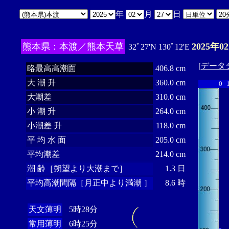
年
月
日
熊本県：本渡／熊本天草
2025年0
32ﾟ27'N 130ﾟ12'E
[
データ
略最高高潮面
406.8 cm
大 潮 升
360.0 cm
0
大潮差
310.0 cm
小 潮 升
264.0 cm
小潮差 升
118.0 cm
平 均 水 面
205.0 cm
平均潮差
214.0 cm
潮 齢［朔望より大潮まで］
1.3 日
平均高潮間隔［月正中より満潮 ］
8.6 時
天文薄明
5時28分
常用薄明
6時25分