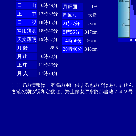
日 出
6時49分
月輝面
1%
正 中
12時32分
潮回り
大潮
日 没
18時15分
2時27分
-3cm
常用薄明
18時40分
8時56分
347cm
天文薄明
19時37分
0
14時56分
66cm
月 齢
28.5
20時46分
348cm
月 出
6時22分
正 中
11時49分
月 入
17時24分
ここでの情報は、航海の用に供するものではありません
各港の潮汐調和定数は、海上保安庁水路部書籍７４２号