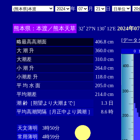
年
月
日
熊本県：本渡／熊本天草
2024年0
32ﾟ27'N 130ﾟ12'E
[
データ
略最高高潮面
406.8 cm
大 潮 升
360.0 cm
0
大潮差
310.0 cm
小 潮 升
264.0 cm
小潮差 升
118.0 cm
平 均 水 面
205.0 cm
平均潮差
214.0 cm
潮 齢［朔望より大潮まで］
1.3 日
平均高潮間隔［月正中より満潮 ］
8.6 時
天文薄明
3時50分
常用薄明
4時59分