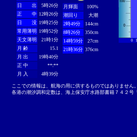
日 出
5時26分
月輝面
100%
正 中
12時26分
潮回り
大潮
日 没
19時25分
2時49分
144cm
常用薄明
19時52分
8時26分
350cm
天文薄明
21時1分
0
14時59分
27cm
月 齢
15.1
21時36分
376cm
月 出
19時40分
正 中
**:**
月 入
4時39分
ここでの情報は、航海の用に供するものではありません
各港の潮汐調和定数は、海上保安庁水路部書籍７４２号