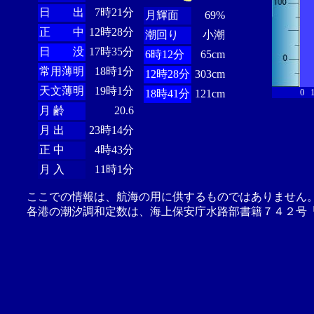
日 出
7時21分
月輝面
69%
正 中
12時28分
潮回り
小潮
日 没
17時35分
6時12分
65cm
常用薄明
18時1分
12時28分
303cm
天文薄明
19時1分
0
18時41分
121cm
月 齢
20.6
月 出
23時14分
正 中
4時43分
月 入
11時1分
ここでの情報は、航海の用に供するものではありません
各港の潮汐調和定数は、海上保安庁水路部書籍７４２号