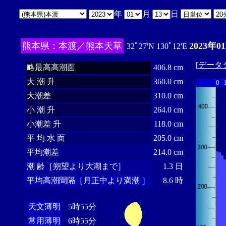
年
月
日
熊本県：本渡／熊本天草
2023年0
32ﾟ27'N 130ﾟ12'E
[
データ
略最高高潮面
406.8 cm
大 潮 升
360.0 cm
0
大潮差
310.0 cm
小 潮 升
264.0 cm
小潮差 升
118.0 cm
平 均 水 面
205.0 cm
平均潮差
214.0 cm
潮 齢［朔望より大潮まで］
1.3 日
平均高潮間隔［月正中より満潮 ］
8.6 時
天文薄明
5時55分
常用薄明
6時55分