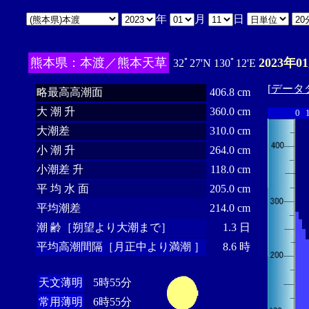
年
月
日
熊本県：本渡／熊本天草
2023年0
32ﾟ27'N 130ﾟ12'E
[
データ
略最高高潮面
406.8 cm
大 潮 升
360.0 cm
0
大潮差
310.0 cm
小 潮 升
264.0 cm
小潮差 升
118.0 cm
平 均 水 面
205.0 cm
平均潮差
214.0 cm
潮 齢［朔望より大潮まで］
1.3 日
平均高潮間隔［月正中より満潮 ］
8.6 時
天文薄明
5時55分
常用薄明
6時55分