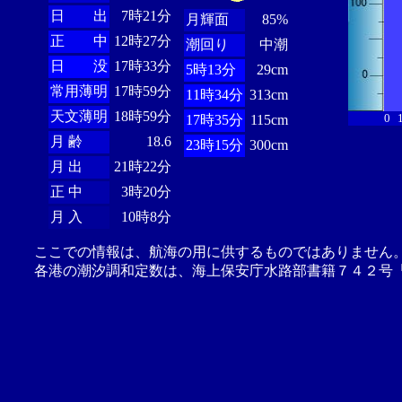
日 出
7時21分
月輝面
85%
正 中
12時27分
潮回り
中潮
日 没
17時33分
5時13分
29cm
常用薄明
17時59分
11時34分
313cm
天文薄明
18時59分
0
17時35分
115cm
月 齢
18.6
23時15分
300cm
月 出
21時22分
正 中
3時20分
月 入
10時8分
ここでの情報は、航海の用に供するものではありません
各港の潮汐調和定数は、海上保安庁水路部書籍７４２号