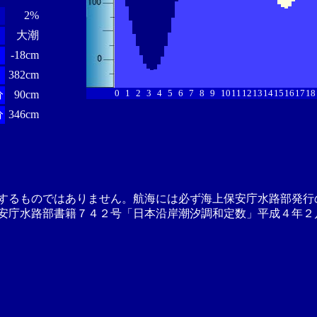
2%
大潮
-18cm
382cm
0
1
2
3
4
5
6
7
8
9
10
11
12
13
14
15
16
17
18
分
90cm
分
346cm
するものではありません。航海には必ず海上保安庁水路部発行
安庁水路部書籍７４２号「日本沿岸潮汐調和定数」平成４年２