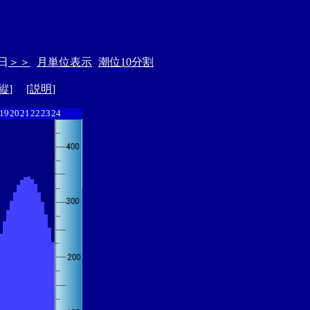
日
＞＞
月単位表示
潮位10分割
縦
] [
説明
]
19
20
21
22
23
24