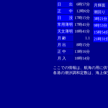
日 出
6時57分
月輝面
正 中
12時6分
潮回り
日 没
17時15分
3時21分
常用薄明
17時41分
9時53分
天文薄明
18時41分
15時54
月 齢
1.1
21時31
月 出
8時15分
正 中
13時16分
月 入
18時14分
ここでの情報は、航海の用に供
各港の潮汐調和定数は、海上保