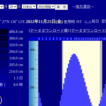
月
日
～
地方選択
～
2022年11月25日(金)
＜＜
前日
翌
2ﾟ27'N 130ﾟ12'E
使用時 JST
[
データダウンロード横
] [
データダウンロード
406.8 cm
360.0 cm
0
1
2
3
4
5
6
7
8
9
10
11
12
13
14
15
16
17
18
310.0 cm
264.0 cm
118.0 cm
205.0 cm
214.0 cm
1.3 日
潮 ］
8.6 時