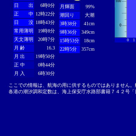
日 出
6時0分
月輝面
99%
正 中
12時22分
潮回り
大潮
日 没
18時43分
3時38分
41cm
常用薄明
19時8分
9時36分
349cm
天文薄明
20時7分
0
1
15時53分
18cm
月 齢
16.3
22時5分
357cm
月 出
19時50分
正 中
0時44分
月 入
6時30分
ここでの情報は、航海の用に供するものではありません。
各港の潮汐調和定数は、海上保安庁水路部書籍７４２号「