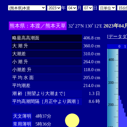
年
月
日
熊本県：本渡／熊本天草
2023年04
32ﾟ27'N 130ﾟ12'E
[
データダ
略最高高潮面
406.8 cm
大 潮 升
360.0 cm
0
1
大潮差
310.0 cm
小 潮 升
264.0 cm
小潮差 升
118.0 cm
平 均 水 面
205.0 cm
平均潮差
214.0 cm
潮 齢［朔望より大潮まで］
1.3 日
平均高潮間隔［月正中より満潮 ］
8.6 時
天文薄明
4時37分
常用薄明
5時36分