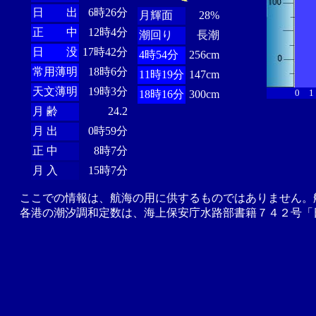
日 出
6時26分
月輝面
28%
正 中
12時4分
潮回り
長潮
日 没
17時42分
4時54分
256cm
常用薄明
18時6分
11時19分
147cm
天文薄明
19時3分
0
1
18時16分
300cm
月 齢
24.2
月 出
0時59分
正 中
8時7分
月 入
15時7分
ここでの情報は、航海の用に供するものではありません。
各港の潮汐調和定数は、海上保安庁水路部書籍７４２号「