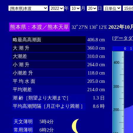
年
月
日
熊本県：本渡／熊本天草
2022年10
32ﾟ27'N 130ﾟ12'E
[
データダ
略最高高潮面
406.8 cm
大 潮 升
360.0 cm
0
1
大潮差
310.0 cm
小 潮 升
264.0 cm
小潮差 升
118.0 cm
平 均 水 面
205.0 cm
平均潮差
214.0 cm
潮 齢［朔望より大潮まで］
1.3 日
平均高潮間隔［月正中より満潮 ］
8.6 時
天文薄明
5時4分
常用薄明
6時2分