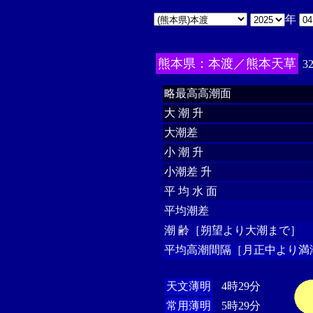
年
熊本県：本渡／熊本天草
3
略最高高潮面
大 潮 升
大潮差
小 潮 升
小潮差 升
平 均 水 面
平均潮差
潮 齢［朔望より大潮まで］
平均高潮間隔［月正中より満
天文薄明
4時29分
常用薄明
5時29分