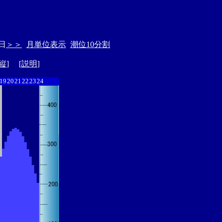
日
＞＞
月単位表示
潮位10分割
縦
] [
説明
]
19
20
21
22
23
24