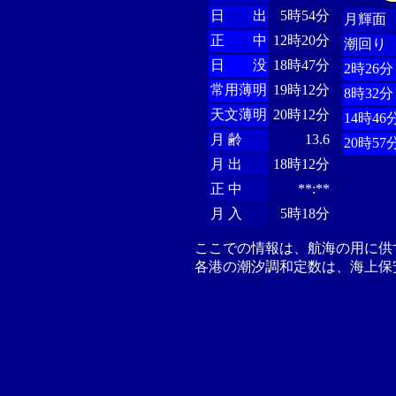
日 出
5時54分
月輝面
正 中
12時20分
潮回り
日 没
18時47分
2時26分
常用薄明
19時12分
8時32分
天文薄明
20時12分
14時46
月 齢
13.6
20時57
月 出
18時12分
正 中
**:**
月 入
5時18分
ここでの情報は、航海の用に供
各港の潮汐調和定数は、海上保