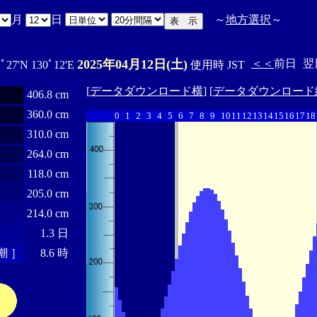
月
日
～
地方選択
～
2025年04月12日(土)
＜＜
前日
翌
2ﾟ27'N 130ﾟ12'E
使用時 JST
[
データダウンロード横
] [
データダウンロード
406.8 cm
360.0 cm
0
1
2
3
4
5
6
7
8
9
10
11
12
13
14
15
16
17
18
310.0 cm
264.0 cm
118.0 cm
205.0 cm
214.0 cm
1.3 日
潮 ］
8.6 時