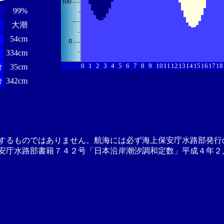
99%
大潮
54cm
334cm
0
1
2
3
4
5
6
7
8
9
10
11
12
13
14
15
16
17
18
分
35cm
分
342cm
するものではありません。航海には必ず海上保安庁水路部発行
安庁水路部書籍７４２号「日本沿岸潮汐調和定数」平成４年２