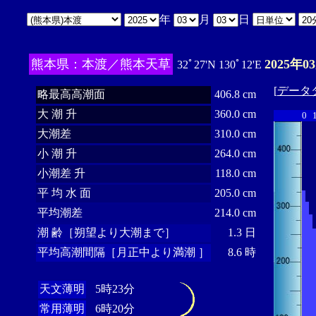
年
月
日
熊本県：本渡／熊本天草
2025年0
32ﾟ27'N 130ﾟ12'E
[
データ
略最高高潮面
406.8 cm
大 潮 升
360.0 cm
0
大潮差
310.0 cm
小 潮 升
264.0 cm
小潮差 升
118.0 cm
平 均 水 面
205.0 cm
平均潮差
214.0 cm
潮 齢［朔望より大潮まで］
1.3 日
平均高潮間隔［月正中より満潮 ］
8.6 時
天文薄明
5時23分
常用薄明
6時20分