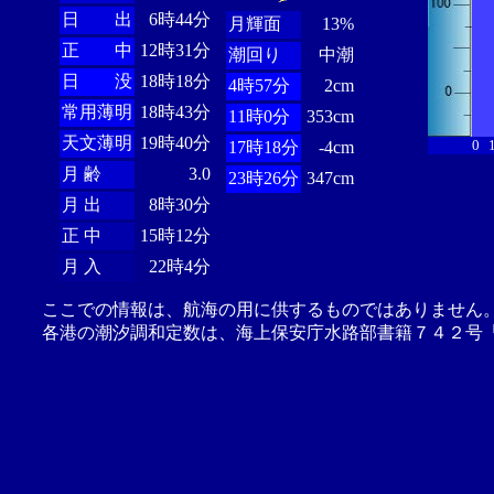
日 出
6時44分
月輝面
13%
正 中
12時31分
潮回り
中潮
日 没
18時18分
4時57分
2cm
常用薄明
18時43分
11時0分
353cm
天文薄明
19時40分
0
17時18分
-4cm
月 齢
3.0
23時26分
347cm
月 出
8時30分
正 中
15時12分
月 入
22時4分
ここでの情報は、航海の用に供するものではありません
各港の潮汐調和定数は、海上保安庁水路部書籍７４２号