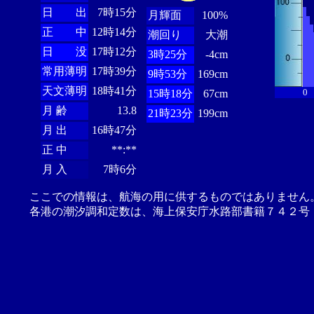
日 出
7時15分
月輝面
100%
正 中
12時14分
潮回り
大潮
日 没
17時12分
3時25分
-4cm
常用薄明
17時39分
9時53分
169cm
天文薄明
18時41分
0
15時18分
67cm
月 齢
13.8
21時23分
199cm
月 出
16時47分
正 中
**:**
月 入
7時6分
ここでの情報は、航海の用に供するものではありません
各港の潮汐調和定数は、海上保安庁水路部書籍７４２号