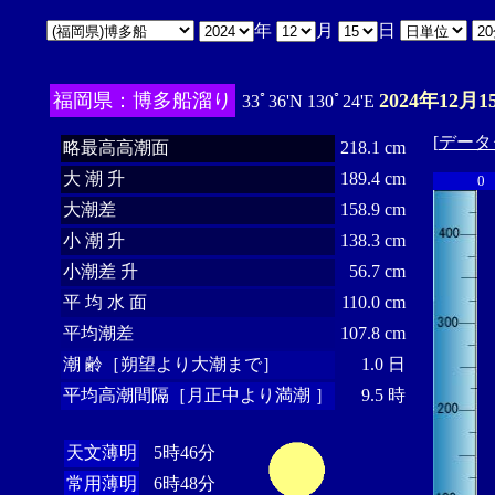
年
月
日
福岡県：博多船溜り
2024年12月1
33ﾟ36'N 130ﾟ24'E
[
データ
略最高高潮面
218.1 cm
大 潮 升
189.4 cm
0
大潮差
158.9 cm
小 潮 升
138.3 cm
小潮差 升
56.7 cm
平 均 水 面
110.0 cm
平均潮差
107.8 cm
潮 齢［朔望より大潮まで］
1.0 日
平均高潮間隔［月正中より満潮 ］
9.5 時
天文薄明
5時46分
常用薄明
6時48分