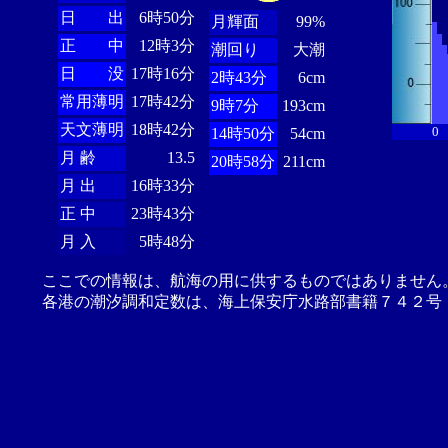
日 出
6時50分
月輝面
99%
正 中
12時3分
潮回り
大潮
日 没
17時16分
2時43分
6cm
常用薄明
17時42分
9時7分
193cm
天文薄明
18時42分
0
14時50分
54cm
月 齢
13.5
20時58分
211cm
月 出
16時33分
正 中
23時43分
月 入
5時48分
ここでの情報は、航海の用に供するものではありません
各港の潮汐調和定数は、海上保安庁水路部書籍７４２号