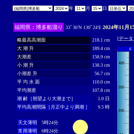
年
月
日
福岡県：博多船溜り
2024年11月1
33ﾟ36'N 130ﾟ24'E
[
データ
略最高高潮面
218.1 cm
大 潮 升
189.4 cm
0
大潮差
158.9 cm
小 潮 升
138.3 cm
小潮差 升
56.7 cm
平 均 水 面
110.0 cm
平均潮差
107.8 cm
潮 齢［朔望より大潮まで］
1.0 日
平均高潮間隔［月正中より満潮 ］
9.5 時
天文薄明
5時24分
常用薄明
6時24分