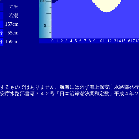
71%
若潮
157cm
分
55cm
0
1
2
3
4
5
6
7
8
9
10
11
12
13
14
15
16
17
1
分
159cm
供するものではありません。航海には必ず海上保安庁水路部発行
安庁水路部書籍７４２号「日本沿岸潮汐調和定数」平成４年２