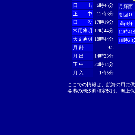
日 出
6時46分
月輝面
正 中
12時3分
潮回り
日 没
17時19分
5時4分
常用薄明
17時44分
11時41
天文薄明
18時44分
18時28
月 齢
9.5
月 出
14時23分
正 中
20時14分
月 入
1時5分
ここでの情報は、航海の用に
各港の潮汐調和定数は、海上保