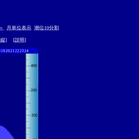
＞
月単位表示
潮位10分割
ド縦
] [
説明
]
8
19
20
21
22
23
24