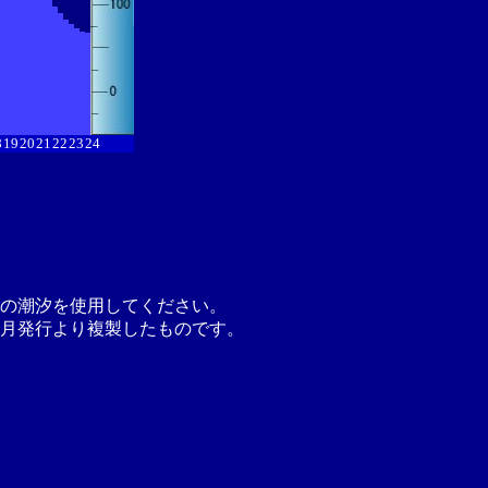
8
19
20
21
22
23
24
の潮汐を使用してください。
月発行より複製したものです。