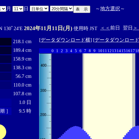
月
日
～
地方選択
～
2024年11月11日(月)
＜＜
前日
翌日
＞
N 130ﾟ24'E
使用時 JST
[
データダウンロード横
] [
データダウンロー
218.1 cm
189.4 cm
0
1
2
3
4
5
6
7
8
9
10
11
12
13
14
15
16
17
1
158.9 cm
138.3 cm
56.7 cm
110.0 cm
107.8 cm
1.0 日
潮 ］
9.5 時