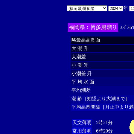
年
福岡県：博多船溜り
33ﾟ36'
略最高高潮面
大 潮 升
大潮差
小 潮 升
小潮差 升
平 均 水 面
平均潮差
潮 齢［朔望より大潮まで］
平均高潮間隔［月正中より満
天文薄明
5時21分
常用薄明
6時20分