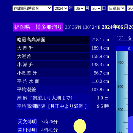
年
月
日
福岡県：博多船溜り
2024年06月2
33ﾟ36'N 130ﾟ24'E
[
データ
略最高高潮面
218.1 cm
大 潮 升
189.4 cm
0
大潮差
158.9 cm
小 潮 升
138.3 cm
小潮差 升
56.7 cm
平 均 水 面
110.0 cm
平均潮差
107.8 cm
潮 齢［朔望より大潮まで］
1.0 日
平均高潮間隔［月正中より満潮 ］
9.5 時
天文薄明
3時26分
常用薄明
4時41分