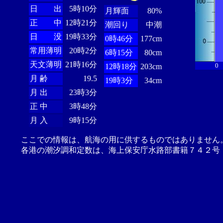
日 出
5時10分
月輝面
80%
正 中
12時21分
潮回り
中潮
日 没
19時33分
0時46分
177cm
常用薄明
20時2分
6時15分
80cm
天文薄明
21時16分
0
12時18分
203cm
月 齢
19.5
19時3分
34cm
月 出
23時3分
正 中
3時48分
月 入
9時15分
ここでの情報は、航海の用に供するものではありません
各港の潮汐調和定数は、海上保安庁水路部書籍７４２号