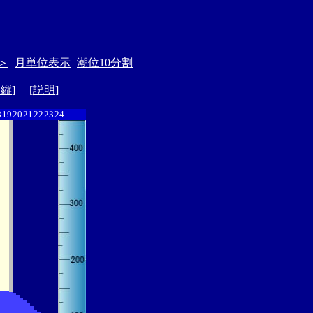
＞
月単位表示
潮位10分割
ド縦
] [
説明
]
8
19
20
21
22
23
24