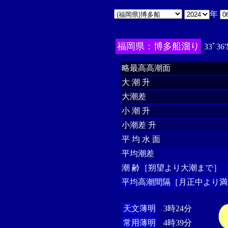
年
福岡県：博多船溜り
33ﾟ36'
略最高高潮面
大 潮 升
大潮差
小 潮 升
小潮差 升
平 均 水 面
平均潮差
潮 齢［朔望より大潮まで］
平均高潮間隔［月正中より満
天文薄明
3時24分
常用薄明
4時39分