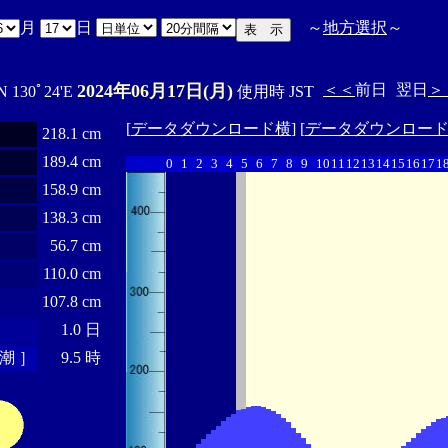
月
日
～
地方選択
～
2024年06月17日(月)
＜＜
前日
翌日
＞
N 130ﾟ24'E
使用時 JST
[
データダウンロード横
] [
データダウンロー
218.1 cm
189.4 cm
0
1
2
3
4
5
6
7
8
9
10
11
12
13
14
15
16
17
1
158.9 cm
138.3 cm
56.7 cm
110.0 cm
107.8 cm
1.0 日
潮 ］
9.5 時