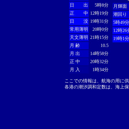
日 出
5時8分
月輝面
正 中
12時19分
潮回り
日 没
19時31分
5時49
常用薄明
20時0分
12時26
天文薄明
21時15分
19時1
月 齢
10.5
月 出
14時58分
正 中
20時32分
月 入
1時34分
ここでの情報は、航海の用に
各港の潮汐調和定数は、海上保