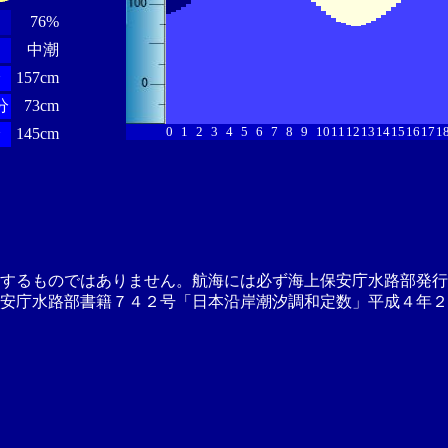
76%
中潮
分
157cm
分
73cm
0
1
2
3
4
5
6
7
8
9
10
11
12
13
14
15
16
17
1
分
145cm
供するものではありません。航海には必ず海上保安庁水路部発行
安庁水路部書籍７４２号「日本沿岸潮汐調和定数」平成４年２