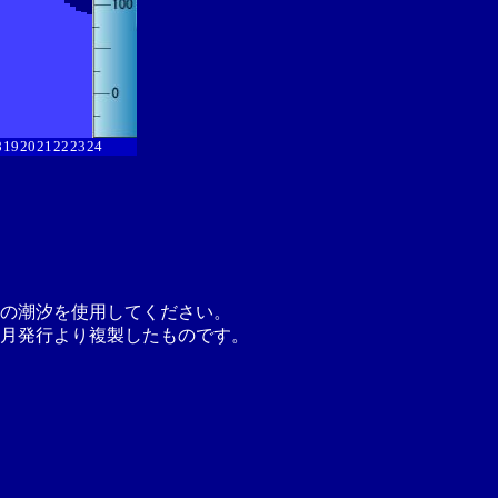
8
19
20
21
22
23
24
の潮汐を使用してください。
月発行より複製したものです。