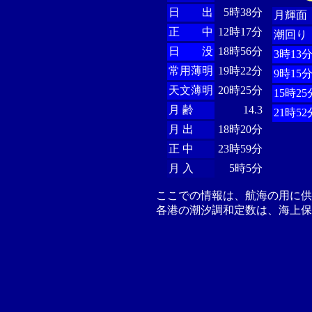
日 出
5時38分
月輝面
正 中
12時17分
潮回り
日 没
18時56分
3時13
常用薄明
19時22分
9時15
天文薄明
20時25分
15時25
月 齢
14.3
21時52
月 出
18時20分
正 中
23時59分
月 入
5時5分
ここでの情報は、航海の用に
各港の潮汐調和定数は、海上保