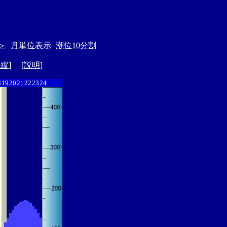
＞
月単位表示
潮位10分割
ド縦
] [
説明
]
8
19
20
21
22
23
24