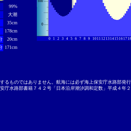
99%
大潮
分
35cm
分
178cm
0
1
2
3
4
5
6
7
8
9
10
11
12
13
14
15
16
17
1
分
20cm
分
171cm
供するものではありません。航海には必ず海上保安庁水路部発行
安庁水路部書籍７４２号「日本沿岸潮汐調和定数」平成４年２