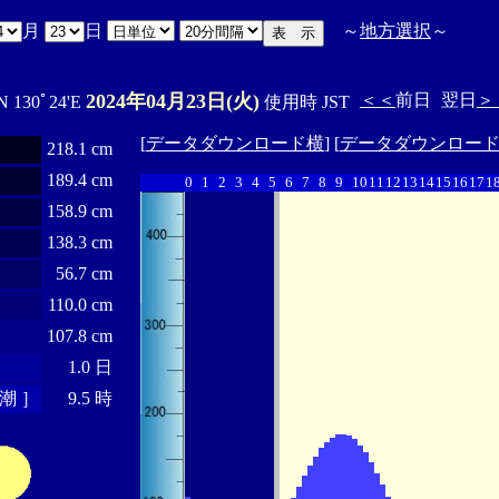
月
日
～
地方選択
～
2024年04月23日(火)
＜＜
前日
翌日
＞
N 130ﾟ24'E
使用時 JST
[
データダウンロード横
] [
データダウンロー
218.1 cm
189.4 cm
0
1
2
3
4
5
6
7
8
9
10
11
12
13
14
15
16
17
1
158.9 cm
138.3 cm
56.7 cm
110.0 cm
107.8 cm
1.0 日
潮 ］
9.5 時