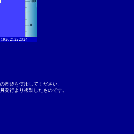
8
19
20
21
22
23
24
の潮汐を使用してください。
月発行より複製したものです。