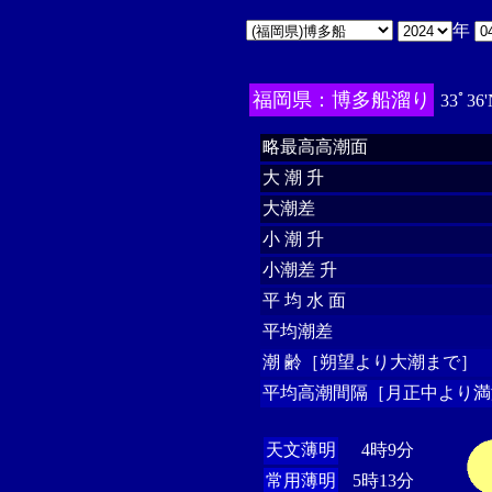
年
福岡県：博多船溜り
33ﾟ36'
略最高高潮面
大 潮 升
大潮差
小 潮 升
小潮差 升
平 均 水 面
平均潮差
潮 齢［朔望より大潮まで］
平均高潮間隔［月正中より満
天文薄明
4時9分
常用薄明
5時13分