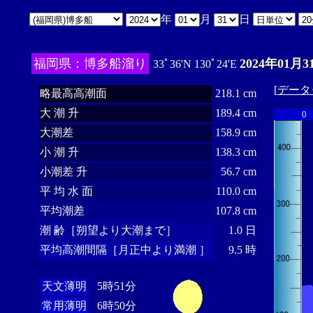
年
月
日
福岡県：博多船溜り
2024年01月3
33ﾟ36'N 130ﾟ24'E
[
データ
略最高高潮面
218.1 cm
大 潮 升
189.4 cm
0
大潮差
158.9 cm
小 潮 升
138.3 cm
小潮差 升
56.7 cm
平 均 水 面
110.0 cm
平均潮差
107.8 cm
潮 齢［朔望より大潮まで］
1.0 日
平均高潮間隔［月正中より満潮 ］
9.5 時
天文薄明
5時51分
常用薄明
6時50分