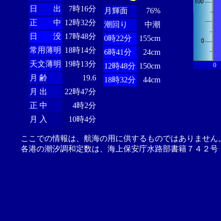
日 出
7時16分
月輝面
76%
正 中
12時32分
潮回り
中潮
日 没
17時48分
0時22分
155cm
常用薄明
18時14分
6時41分
24cm
天文薄明
19時13分
0
12時48分
150cm
月 齢
19.6
18時32分
44cm
月 出
22時47分
正 中
4時2分
月 入
10時4分
ここでの情報は、航海の用に供するものではありません
各港の潮汐調和定数は、海上保安庁水路部書籍７４２号