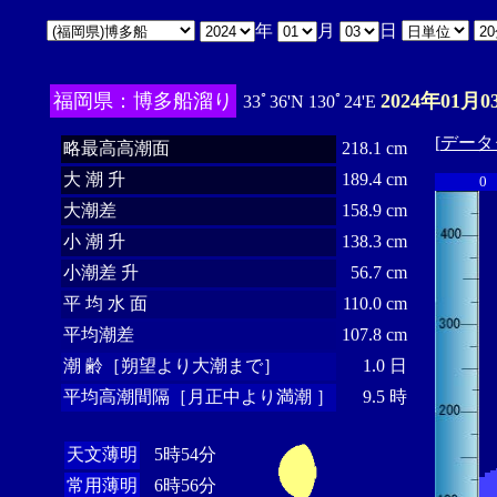
年
月
日
福岡県：博多船溜り
2024年01月0
33ﾟ36'N 130ﾟ24'E
[
データ
略最高高潮面
218.1 cm
大 潮 升
189.4 cm
0
大潮差
158.9 cm
小 潮 升
138.3 cm
小潮差 升
56.7 cm
平 均 水 面
110.0 cm
平均潮差
107.8 cm
潮 齢［朔望より大潮まで］
1.0 日
平均高潮間隔［月正中より満潮 ］
9.5 時
天文薄明
5時54分
常用薄明
6時56分