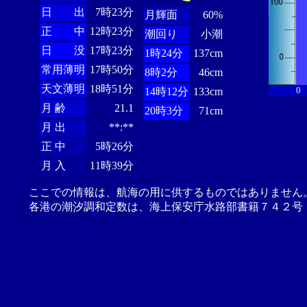
日 出
7時23分
月輝面
60%
正 中
12時23分
潮回り
小潮
日 没
17時23分
1時24分
137cm
常用薄明
17時50分
8時2分
46cm
天文薄明
18時51分
0
14時12分
133cm
月 齢
21.1
20時3分
71cm
月 出
**:**
正 中
5時26分
月 入
11時39分
ここでの情報は、航海の用に供するものではありません
各港の潮汐調和定数は、海上保安庁水路部書籍７４２号