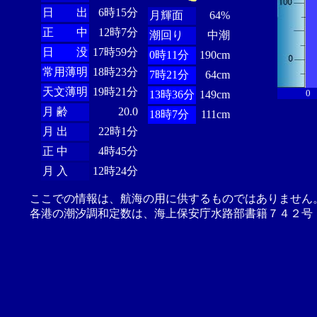
日 出
6時15分
月輝面
64%
正 中
12時7分
潮回り
中潮
日 没
17時59分
0時11分
190cm
常用薄明
18時23分
7時21分
64cm
天文薄明
19時21分
0
13時36分
149cm
月 齢
20.0
18時7分
111cm
月 出
22時1分
正 中
4時45分
月 入
12時24分
ここでの情報は、航海の用に供するものではありません
各港の潮汐調和定数は、海上保安庁水路部書籍７４２号