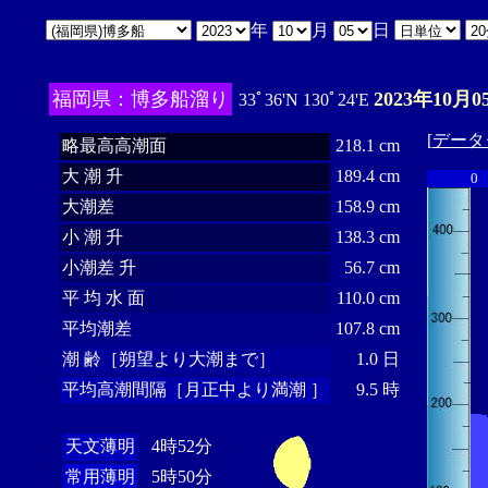
年
月
日
福岡県：博多船溜り
2023年10月0
33ﾟ36'N 130ﾟ24'E
[
データ
略最高高潮面
218.1 cm
大 潮 升
189.4 cm
0
大潮差
158.9 cm
小 潮 升
138.3 cm
小潮差 升
56.7 cm
平 均 水 面
110.0 cm
平均潮差
107.8 cm
潮 齢［朔望より大潮まで］
1.0 日
平均高潮間隔［月正中より満潮 ］
9.5 時
天文薄明
4時52分
常用薄明
5時50分