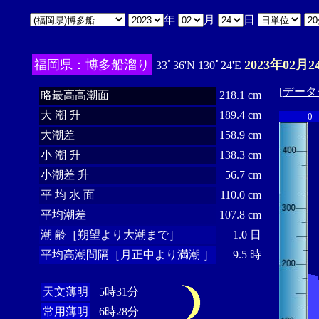
年
月
日
福岡県：博多船溜り
2023年02月2
33ﾟ36'N 130ﾟ24'E
[
データ
略最高高潮面
218.1 cm
大 潮 升
189.4 cm
0
大潮差
158.9 cm
小 潮 升
138.3 cm
小潮差 升
56.7 cm
平 均 水 面
110.0 cm
平均潮差
107.8 cm
潮 齢［朔望より大潮まで］
1.0 日
平均高潮間隔［月正中より満潮 ］
9.5 時
天文薄明
5時31分
常用薄明
6時28分