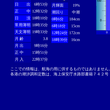
日 出
6時53分
月輝面
19%
正 中
12時32分
潮回り
中潮
日 没
18時10分
0時6分
184cm
常用薄明
18時35分
6時18分
15cm
天文薄明
19時33分
0
12時24分
172cm
月 齢
3.8
18時39分
16cm
月 出
9時16分
正 中
15時51分
月 入
22時37分
ここでの情報は、航海の用に供するものではありません
各港の潮汐調和定数は、海上保安庁水路部書籍７４２号