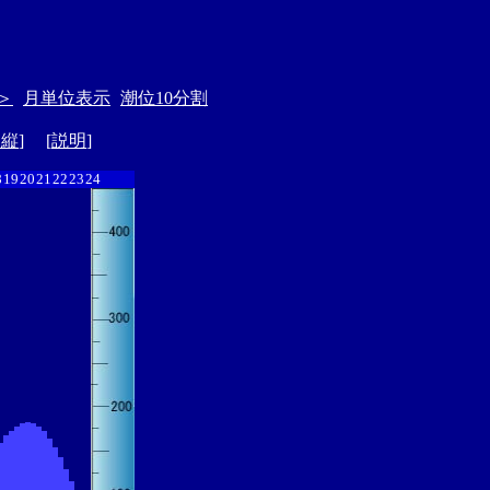
＞
月単位表示
潮位10分割
ド縦
] [
説明
]
8
19
20
21
22
23
24