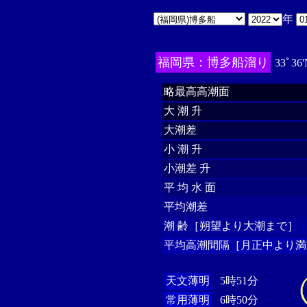
年
福岡県：博多船溜り
33ﾟ36'
略最高高潮面
大 潮 升
大潮差
小 潮 升
小潮差 升
平 均 水 面
平均潮差
潮 齢［朔望より大潮まで］
平均高潮間隔［月正中より満
天文薄明
5時51分
常用薄明
6時50分