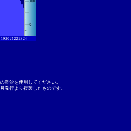
8
19
20
21
22
23
24
の潮汐を使用してください。
月発行より複製したものです。