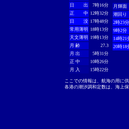
日 出
7時16分
月輝面
正 中
12時32分
潮回り
日 没
17時48分
2時23
常用薄明
18時13分
9時2分
天文薄明
19時13分
14時21
月 齢
27.3
20時18
月 出
5時31分
正 中
10時26分
月 入
15時22分
ここでの情報は、航海の用に
各港の潮汐調和定数は、海上保