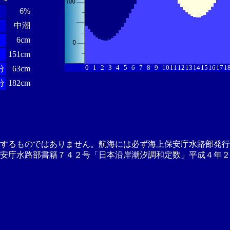
6%
中潮
分
6cm
151cm
0
1
2
3
4
5
6
7
8
9
10
11
12
13
14
15
16
17
1
分
63cm
分
182cm
供するものではありません。航海には必ず海上保安庁水路部発行
安庁水路部書籍７４２号「日本沿岸潮汐調和定数」平成４年２