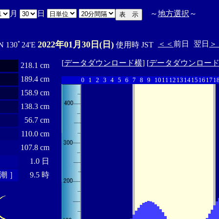
月
日
～
地方選択
～
2022年01月30日(日)
＜＜
前日
翌日
＞
N 130ﾟ24'E
使用時 JST
[
データダウンロード横
] [
データダウンロー
218.1 cm
189.4 cm
0
1
2
3
4
5
6
7
8
9
10
11
12
13
14
15
16
17
1
158.9 cm
138.3 cm
56.7 cm
110.0 cm
107.8 cm
1.0 日
潮 ］
9.5 時