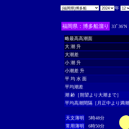
年
福岡県：博多船溜り
33ﾟ36'N
略最高高潮面
大 潮 升
大潮差
小 潮 升
小潮差 升
平 均 水 面
平均潮差
潮 齢［朔望より大潮まで］
平均高潮間隔［月正中より満潮
天文薄明
5時48分
常用薄明
6時50分