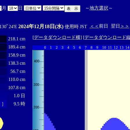
月
日
～
地方選択
～
2024年12月18日(水)
＜＜
前日
翌日
＞＞
 130ﾟ24'E
使用時 JST
[
データダウンロード横
] [
データダウンロード
218.1 cm
189.4 cm
0
1
2
3
4
5
6
7
8
9
10
11
12
13
14
158.9 cm
138.3 cm
56.7 cm
110.0 cm
107.8 cm
1.0 日
 ］
9.5 時