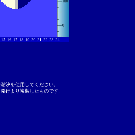
15
16
17
18
19
20
21
22
23
24
の潮汐を使用してください。
月発行より複製したものです。