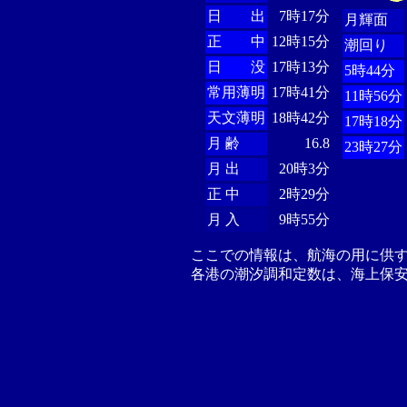
日 出
7時17分
月輝面
正 中
12時15分
潮回り
日 没
17時13分
5時44分
常用薄明
17時41分
11時56分
天文薄明
18時42分
17時18分
月 齢
16.8
23時27分
月 出
20時3分
正 中
2時29分
月 入
9時55分
ここでの情報は、航海の用に供
各港の潮汐調和定数は、海上保