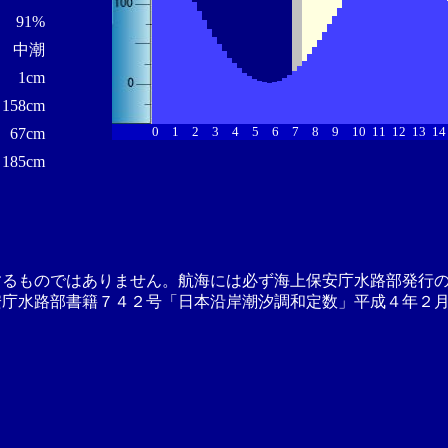
91%
中潮
1cm
158cm
0
1
2
3
4
5
6
7
8
9
10
11
12
13
14
67cm
185cm
するものではありません。航海には必ず海上保安庁水路部発行
安庁水路部書籍７４２号「日本沿岸潮汐調和定数」平成４年２