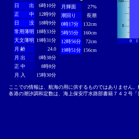
日 出
6時10分
月輝面
27%
正 中
12時9分
潮回り
長潮
日 没
18時9分
0時17分
132cm
常用薄明
18時33分
5時55分
160cm
天文薄明
19時31分
0
1
12時56分
72cm
月 齢
24.0
19時51分
156cm
月 出
0時38分
正 中
8時8分
月 入
15時30分
ここでの情報は、航海の用に供するものではありません。
各港の潮汐調和定数は、海上保安庁水路部書籍７４２号「