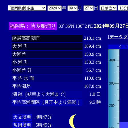
年
月
日
福岡県：博多船溜り
2024年09月27
33ﾟ36'N 130ﾟ24'E
[
データダ
略最高高潮面
218.1 cm
大 潮 升
189.4 cm
0
1
大潮差
158.9 cm
小 潮 升
138.3 cm
小潮差 升
56.7 cm
平 均 水 面
110.0 cm
平均潮差
107.8 cm
潮 齢［朔望より大潮まで］
1.0 日
平均高潮間隔［月正中より満潮 ］
9.5 時
天文薄明
4時47分
常用薄明
5時45分