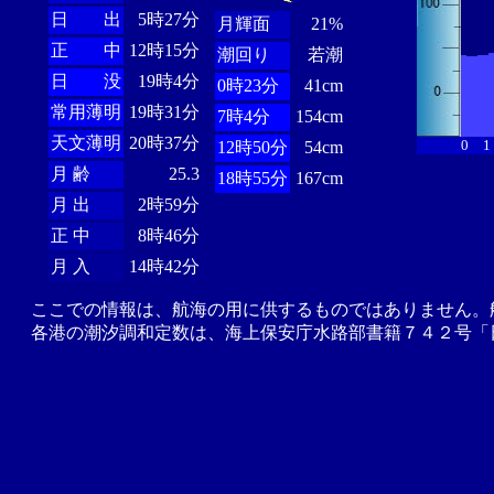
日 出
5時27分
月輝面
21%
正 中
12時15分
潮回り
若潮
日 没
19時4分
0時23分
41cm
常用薄明
19時31分
7時4分
154cm
天文薄明
20時37分
0
1
12時50分
54cm
月 齢
25.3
18時55分
167cm
月 出
2時59分
正 中
8時46分
月 入
14時42分
ここでの情報は、航海の用に供するものではありません。
各港の潮汐調和定数は、海上保安庁水路部書籍７４２号「