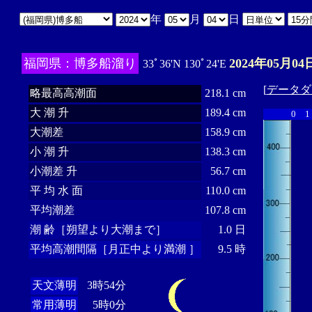
年
月
日
福岡県：博多船溜り
2024年05月04
33ﾟ36'N 130ﾟ24'E
[
データダ
略最高高潮面
218.1 cm
大 潮 升
189.4 cm
0
1
大潮差
158.9 cm
小 潮 升
138.3 cm
小潮差 升
56.7 cm
平 均 水 面
110.0 cm
平均潮差
107.8 cm
潮 齢［朔望より大潮まで］
1.0 日
平均高潮間隔［月正中より満潮 ］
9.5 時
天文薄明
3時54分
常用薄明
5時0分