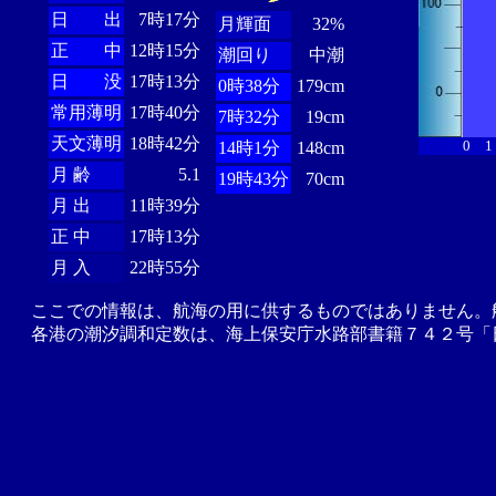
日 出
7時17分
月輝面
32%
正 中
12時15分
潮回り
中潮
日 没
17時13分
0時38分
179cm
常用薄明
17時40分
7時32分
19cm
天文薄明
18時42分
0
1
14時1分
148cm
月 齢
5.1
19時43分
70cm
月 出
11時39分
正 中
17時13分
月 入
22時55分
ここでの情報は、航海の用に供するものではありません。
各港の潮汐調和定数は、海上保安庁水路部書籍７４２号「