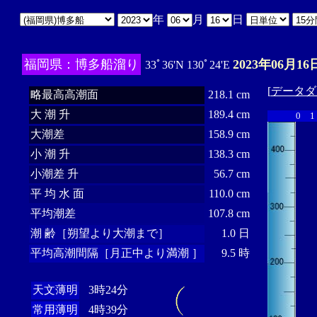
年
月
日
福岡県：博多船溜り
2023年06月16
33ﾟ36'N 130ﾟ24'E
[
データダ
略最高高潮面
218.1 cm
大 潮 升
189.4 cm
0
1
大潮差
158.9 cm
小 潮 升
138.3 cm
小潮差 升
56.7 cm
平 均 水 面
110.0 cm
平均潮差
107.8 cm
潮 齢［朔望より大潮まで］
1.0 日
平均高潮間隔［月正中より満潮 ］
9.5 時
天文薄明
3時24分
常用薄明
4時39分