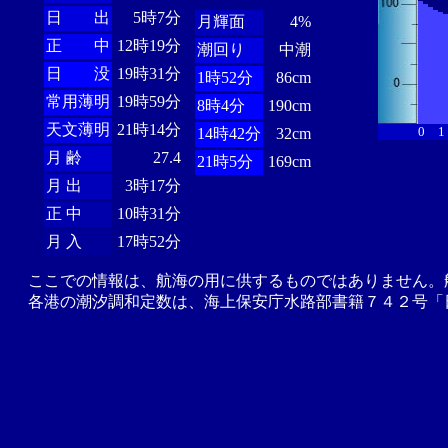
日 出
5時7分
月輝面
4%
正 中
12時19分
潮回り
中潮
日 没
19時31分
1時52分
86cm
常用薄明
19時59分
8時4分
190cm
天文薄明
21時14分
0
1
14時42分
32cm
月 齢
27.4
21時5分
169cm
月 出
3時17分
正 中
10時31分
月 入
17時52分
ここでの情報は、航海の用に供するものではありません。
各港の潮汐調和定数は、海上保安庁水路部書籍７４２号「