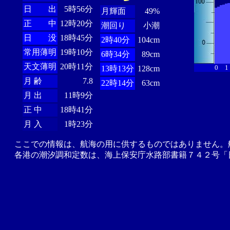
日 出
5時56分
月輝面
49%
正 中
12時20分
潮回り
小潮
日 没
18時45分
2時40分
104cm
常用薄明
19時10分
6時34分
89cm
天文薄明
20時11分
0
1
13時13分
128cm
月 齢
7.8
22時14分
63cm
月 出
11時9分
正 中
18時41分
月 入
1時23分
ここでの情報は、航海の用に供するものではありません。
各港の潮汐調和定数は、海上保安庁水路部書籍７４２号「