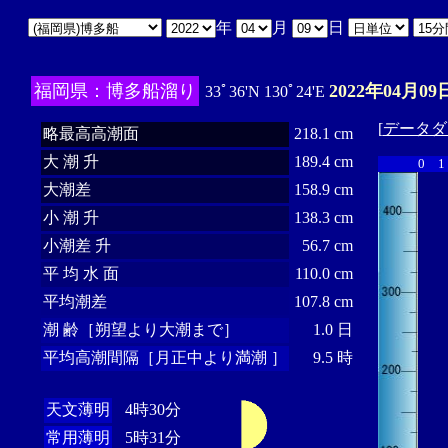
年
月
日
福岡県：博多船溜り
2022年04月09
33ﾟ36'N 130ﾟ24'E
[
データダ
略最高高潮面
218.1 cm
大 潮 升
189.4 cm
0
1
大潮差
158.9 cm
小 潮 升
138.3 cm
小潮差 升
56.7 cm
平 均 水 面
110.0 cm
平均潮差
107.8 cm
潮 齢［朔望より大潮まで］
1.0 日
平均高潮間隔［月正中より満潮 ］
9.5 時
天文薄明
4時30分
常用薄明
5時31分