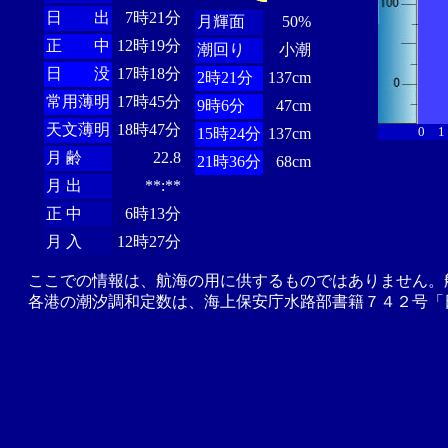
日 出
7時21分
月輝面
50%
正 中
12時19分
潮回り
小潮
日 没
17時18分
2時21分
137cm
常用薄明
17時45分
9時6分
47cm
天文薄明
18時47分
0
1
15時24分
137cm
月 齢
22.8
21時36分
68cm
月 出
**:**
正 中
6時13分
月 入
12時27分
ここでの情報は、航海の用に供するものではありません。
各港の潮汐調和定数は、海上保安庁水路部書籍７４２号「