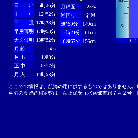
日 出
6時36分
月輝面
28%
正 中
12時2分
潮回り
若潮
日 没
17時28分
5時50分
149cm
常用薄明
17時53分
12時21分
61cm
天文薄明
18時52分
0
1
18時57分
156cm
月 齢
24.6
月 出
1時8分
正 中
8時7分
月 入
14時58分
ここでの情報は、航海の用に供するものではありません。
各港の潮汐調和定数は、海上保安庁水路部書籍７４２号「