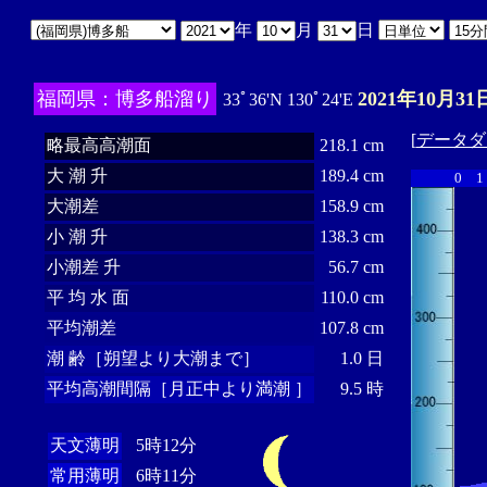
年
月
日
福岡県：博多船溜り
2021年10月31
33ﾟ36'N 130ﾟ24'E
[
データダ
略最高高潮面
218.1 cm
大 潮 升
189.4 cm
0
1
大潮差
158.9 cm
小 潮 升
138.3 cm
小潮差 升
56.7 cm
平 均 水 面
110.0 cm
平均潮差
107.8 cm
潮 齢［朔望より大潮まで］
1.0 日
平均高潮間隔［月正中より満潮 ］
9.5 時
天文薄明
5時12分
常用薄明
6時11分