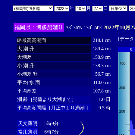
年
月
日
福岡県：博多船溜り
2022年10月2
33ﾟ36'N 130ﾟ24'E
[
データ
略最高高潮面
218.1 cm
大 潮 升
189.4 cm
0
大潮差
158.9 cm
小 潮 升
138.3 cm
小潮差 升
56.7 cm
平 均 水 面
110.0 cm
平均潮差
107.8 cm
潮 齢［朔望より大潮まで］
1.0 日
平均高潮間隔［月正中より満潮 ］
9.5 時
天文薄明
5時9分
常用薄明
6時7分