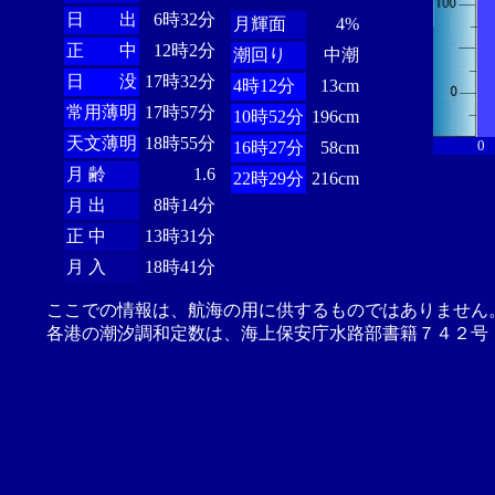
日 出
6時32分
月輝面
4%
正 中
12時2分
潮回り
中潮
日 没
17時32分
4時12分
13cm
常用薄明
17時57分
10時52分
196cm
天文薄明
18時55分
0
16時27分
58cm
月 齢
1.6
22時29分
216cm
月 出
8時14分
正 中
13時31分
月 入
18時41分
ここでの情報は、航海の用に供するものではありません
各港の潮汐調和定数は、海上保安庁水路部書籍７４２号