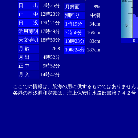
日 出
7時25分
月輝面
8%
正 中
12時23分
潮回り
中潮
日 没
17時21分
1時19分
34cm
常用薄明
17時49分
7時56分
169cm
天文薄明
18時50分
0
13時23分
83cm
月 齢
26.8
19時24分
187cm
月 出
4時52分
正 中
9時52分
月 入
14時47分
ここでの情報は、航海の用に供するものではありません
各港の潮汐調和定数は、海上保安庁水路部書籍７４２号