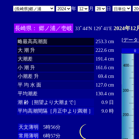
年
月
日
長崎県： 郷ノ浦／壱岐
2024年12
33ﾟ44'N 129ﾟ41'E
[
データ
略最高高潮面
253.3 cm
大 潮 升
222.6 cm
0
大潮差
191.4 cm
小 潮 升
161.6 cm
小潮差 升
69.4 cm
平 均 水 面
127.0 cm
平均潮差
130.4 cm
潮 齢［朔望より大潮まで］
0.9 日
平均高潮間隔［月正中より満潮 ］
9.0 時
天文薄明
5時56分
常用薄明
6時57分