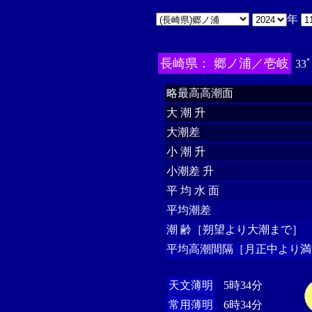
年
長崎県： 郷ノ浦／壱岐
33ﾟ
略最高高潮面
大 潮 升
大潮差
小 潮 升
小潮差 升
平 均 水 面
平均潮差
潮 齢［朔望より大潮まで］
平均高潮間隔［月正中より満
天文薄明
5時34分
常用薄明
6時34分