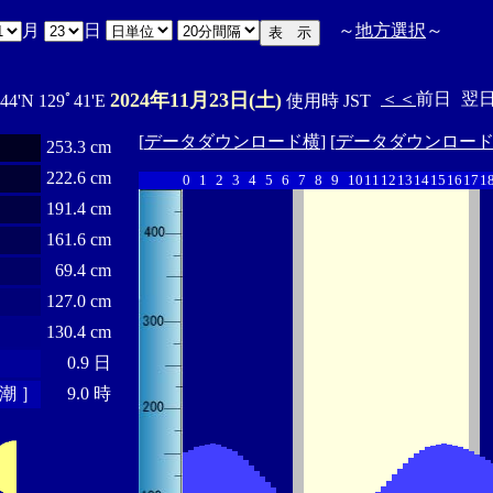
月
日
～
地方選択
～
2024年11月23日(土)
＜＜
前日
翌
44'N 129ﾟ41'E
使用時 JST
[
データダウンロード横
] [
データダウンロー
253.3 cm
222.6 cm
0
1
2
3
4
5
6
7
8
9
10
11
12
13
14
15
16
17
1
191.4 cm
161.6 cm
69.4 cm
127.0 cm
130.4 cm
0.9 日
潮 ］
9.0 時