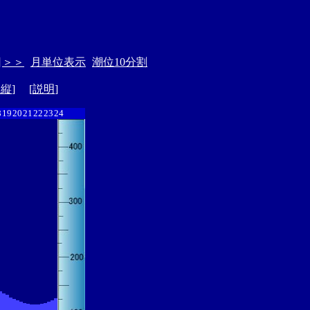
日
＞＞
月単位表示
潮位10分割
ド縦
] [
説明
]
8
19
20
21
22
23
24