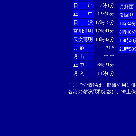
日 出
7時1分
月輝面
正 中
12時8分
潮回り
日 没
17時15分
1時34
常用薄明
17時41分
8時46
天文薄明
18時42分
15時40
月 齢
21.5
21時58
月 出
**:**
正 中
6時21分
月 入
13時8分
ここでの情報は、航海の用に
各港の潮汐調和定数は、海上保