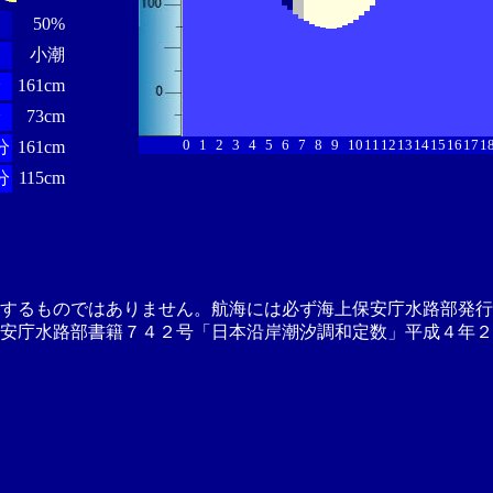
50%
小潮
分
161cm
分
73cm
0
1
2
3
4
5
6
7
8
9
10
11
12
13
14
15
16
17
1
分
161cm
分
115cm
供するものではありません。航海には必ず海上保安庁水路部発行
安庁水路部書籍７４２号「日本沿岸潮汐調和定数」平成４年２