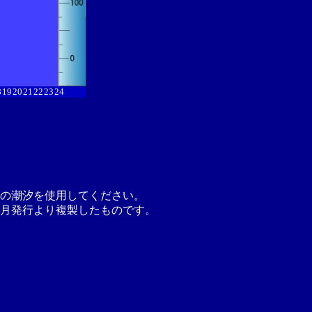
8
19
20
21
22
23
24
の潮汐を使用してください。
月発行より複製したものです。