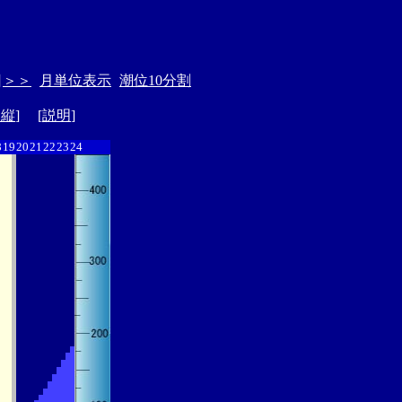
日
＞＞
月単位表示
潮位10分割
ド縦
] [
説明
]
8
19
20
21
22
23
24