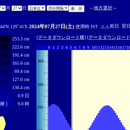
月
日
～
地方選択
～
2024年07月27日(土)
＜＜
前日
翌
44'N 129ﾟ41'E
使用時 JST
[
データダウンロード横
] [
データダウンロー
253.3 cm
222.6 cm
0
1
2
3
4
5
6
7
8
9
10
11
12
13
14
15
16
17
1
191.4 cm
161.6 cm
69.4 cm
127.0 cm
130.4 cm
0.9 日
潮 ］
9.0 時