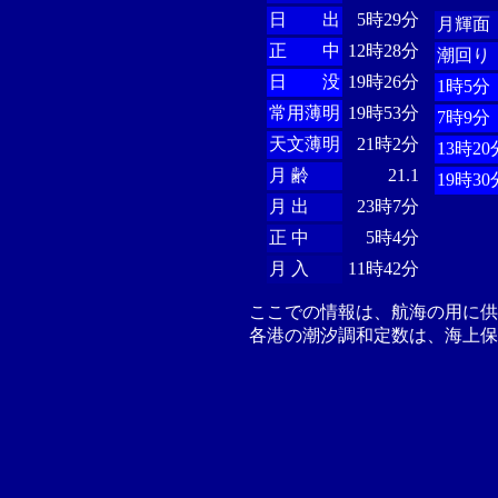
日 出
5時29分
月輝面
正 中
12時28分
潮回り
日 没
19時26分
1時5分
常用薄明
19時53分
7時9分
天文薄明
21時2分
13時20
月 齢
21.1
19時30
月 出
23時7分
正 中
5時4分
月 入
11時42分
ここでの情報は、航海の用に
各港の潮汐調和定数は、海上保