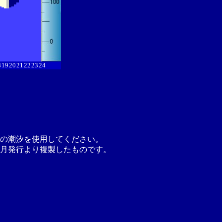
8
19
20
21
22
23
24
の潮汐を使用してください。
月発行より複製したものです。