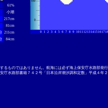
61%
小潮
217cm
81cm
0
1
2
3
4
5
6
7
8
9
10
11
12
13
14
15
16
17
1
分
211cm
分
84cm
供するものではありません。航海には必ず海上保安庁水路部発行
安庁水路部書籍７４２号「日本沿岸潮汐調和定数」平成４年２