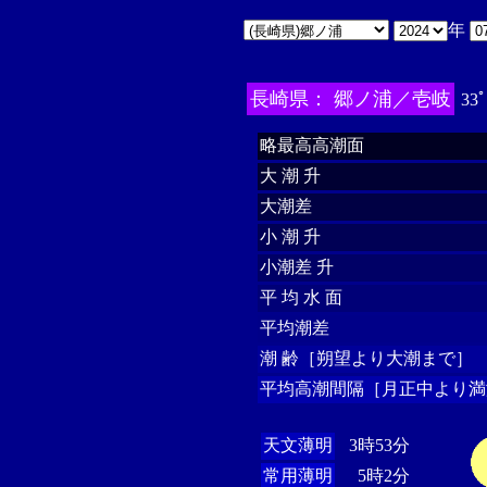
年
長崎県： 郷ノ浦／壱岐
33ﾟ
略最高高潮面
大 潮 升
大潮差
小 潮 升
小潮差 升
平 均 水 面
平均潮差
潮 齢［朔望より大潮まで］
平均高潮間隔［月正中より満
天文薄明
3時53分
常用薄明
5時2分