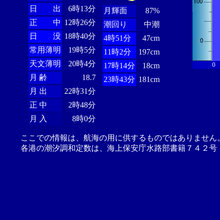
日 出
6時13分
月輝面
87%
正 中
12時26分
潮回り
中潮
日 没
18時40分
4時51分
47cm
常用薄明
19時5分
11時2分
197cm
天文薄明
20時4分
0
17時14分
18cm
月 齢
18.7
23時43分
181cm
月 出
22時31分
正 中
2時48分
月 入
8時0分
ここでの情報は、航海の用に供するものではありません
各港の潮汐調和定数は、海上保安庁水路部書籍７４２号