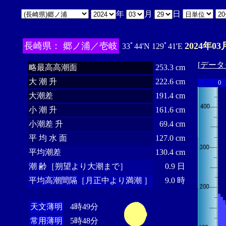
年
月
日
長崎県： 郷ノ浦／壱岐
2024年03
33ﾟ44'N 129ﾟ41'E
[
データ
略最高高潮面
253.3 cm
大 潮 升
222.6 cm
0
大潮差
191.4 cm
小 潮 升
161.6 cm
小潮差 升
69.4 cm
平 均 水 面
127.0 cm
平均潮差
130.4 cm
潮 齢［朔望より大潮まで］
0.9 日
平均高潮間隔［月正中より満潮 ］
9.0 時
天文薄明
4時49分
常用薄明
5時48分