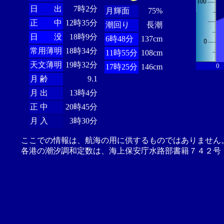
日 出
7時2分
月輝面
75%
正 中
12時35分
潮回り
長潮
日 没
18時9分
6時48分
137cm
常用薄明
18時34分
11時55分
108cm
天文薄明
19時32分
0
17時25分
146cm
月 齢
9.1
月 出
13時4分
正 中
20時45分
月 入
3時30分
ここでの情報は、航海の用に供するものではありません
各港の潮汐調和定数は、海上保安庁水路部書籍７４２号