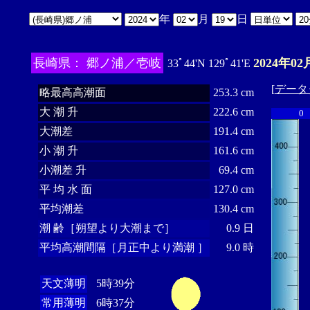
年
月
日
長崎県： 郷ノ浦／壱岐
2024年02
33ﾟ44'N 129ﾟ41'E
[
データ
略最高高潮面
253.3 cm
大 潮 升
222.6 cm
0
大潮差
191.4 cm
小 潮 升
161.6 cm
小潮差 升
69.4 cm
平 均 水 面
127.0 cm
平均潮差
130.4 cm
潮 齢［朔望より大潮まで］
0.9 日
平均高潮間隔［月正中より満潮 ］
9.0 時
天文薄明
5時39分
常用薄明
6時37分