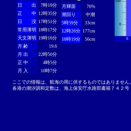
日 出
7時19分
月輝面
76%
正 中
12時35分
潮回り
中潮
日 没
17時51分
5時59分
33cm
常用薄明
18時17分
12時26分
177cm
天文薄明
19時16分
0
18時19分
56cm
月 齢
19.6
月 出
22時50分
正 中
4時5分
月 入
10時7分
ここでの情報は、航海の用に供するものではありません
各港の潮汐調和定数は、海上保安庁水路部書籍７４２号