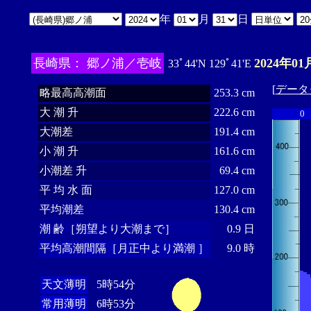
年
月
日
長崎県： 郷ノ浦／壱岐
2024年01
33ﾟ44'N 129ﾟ41'E
[
データ
略最高高潮面
253.3 cm
大 潮 升
222.6 cm
0
大潮差
191.4 cm
小 潮 升
161.6 cm
小潮差 升
69.4 cm
平 均 水 面
127.0 cm
平均潮差
130.4 cm
潮 齢［朔望より大潮まで］
0.9 日
平均高潮間隔［月正中より満潮 ］
9.0 時
天文薄明
5時54分
常用薄明
6時53分