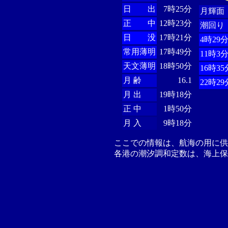
日 出
7時25分
月輝面
正 中
12時23分
潮回り
日 没
17時21分
4時29
常用薄明
17時49分
11時3
天文薄明
18時50分
16時35
月 齢
16.1
22時29
月 出
19時18分
正 中
1時50分
月 入
9時18分
ここでの情報は、航海の用に
各港の潮汐調和定数は、海上保