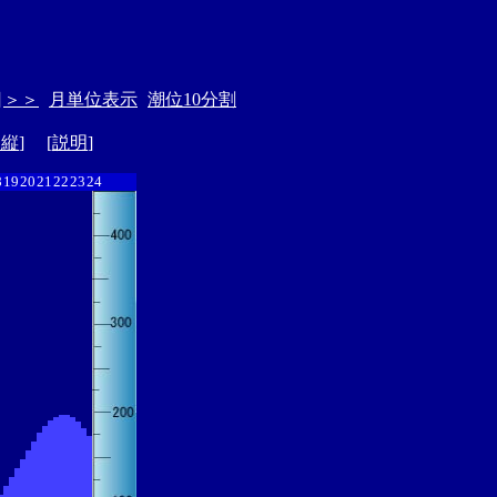
日
＞＞
月単位表示
潮位10分割
ド縦
] [
説明
]
8
19
20
21
22
23
24