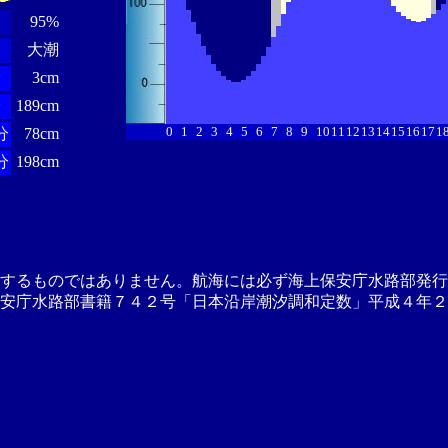
95%
大潮
分
3cm
分
189cm
0
1
2
3
4
5
6
7
8
9
10
11
12
13
14
15
16
17
1
分
78cm
分
198cm
供するものではありません。航海には必ず海上保安庁水路部発行
安庁水路部書籍７４２号「日本沿岸潮汐調和定数」平成４年２