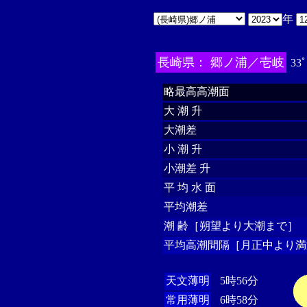
年
長崎県： 郷ノ浦／壱岐
33ﾟ
略最高高潮面
大 潮 升
大潮差
小 潮 升
小潮差 升
平 均 水 面
平均潮差
潮 齢［朔望より大潮まで］
平均高潮間隔［月正中より満
天文薄明
5時56分
常用薄明
6時58分