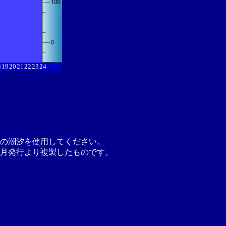
8
19
20
21
22
23
24
の潮汐を使用してください。
月発行より複製したものです。