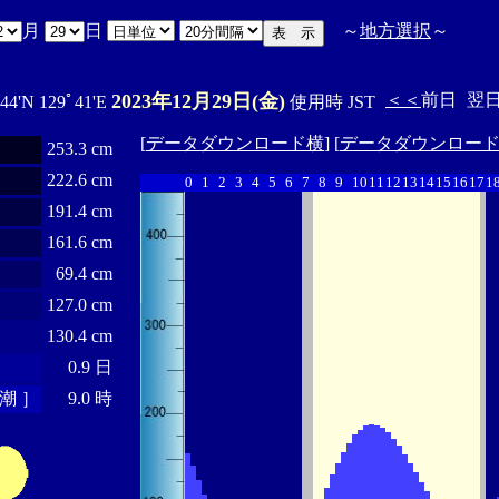
月
日
～
地方選択
～
2023年12月29日(金)
＜＜
前日
翌
44'N 129ﾟ41'E
使用時 JST
[
データダウンロード横
] [
データダウンロー
253.3 cm
222.6 cm
0
1
2
3
4
5
6
7
8
9
10
11
12
13
14
15
16
17
1
191.4 cm
161.6 cm
69.4 cm
127.0 cm
130.4 cm
0.9 日
潮 ］
9.0 時