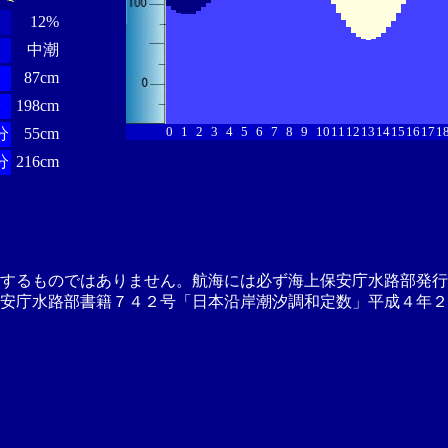
12%
中潮
分
87cm
分
198cm
0
1
2
3
4
5
6
7
8
9
10
11
12
13
14
15
16
17
1
分
55cm
分
216cm
供するものではありません。航海には必ず海上保安庁水路部発行
安庁水路部書籍７４２号「日本沿岸潮汐調和定数」平成４年２