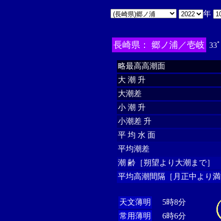
年
長崎県： 郷ノ浦／壱岐
33ﾟ
略最高高潮面
大 潮 升
大潮差
小 潮 升
小潮差 升
平 均 水 面
平均潮差
潮 齢［朔望より大潮まで］
平均高潮間隔［月正中より満
天文薄明
5時8分
常用薄明
6時6分