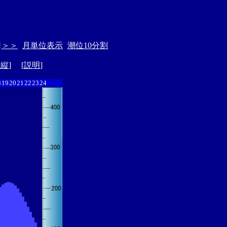
日
＞＞
月単位表示
潮位10分割
ド縦
] [
説明
]
8
19
20
21
22
23
24