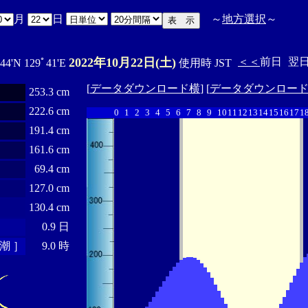
月
日
～
地方選択
～
2022年10月22日(土)
＜＜
前日
翌
44'N 129ﾟ41'E
使用時 JST
[
データダウンロード横
] [
データダウンロー
253.3 cm
222.6 cm
0
1
2
3
4
5
6
7
8
9
10
11
12
13
14
15
16
17
1
191.4 cm
161.6 cm
69.4 cm
127.0 cm
130.4 cm
0.9 日
潮 ］
9.0 時