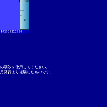
8
19
20
21
22
23
24
の潮汐を使用してください。
月発行より複製したものです。