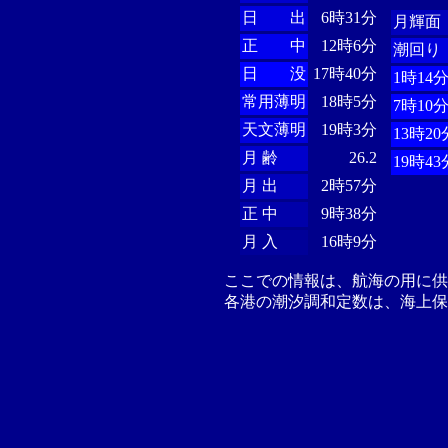
日 出
6時31分
月輝面
正 中
12時6分
潮回り
日 没
17時40分
1時14
常用薄明
18時5分
7時10
天文薄明
19時3分
13時20
月 齢
26.2
19時43
月 出
2時57分
正 中
9時38分
月 入
16時9分
ここでの情報は、航海の用に
各港の潮汐調和定数は、海上保