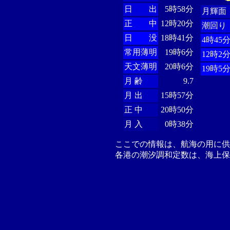
日 出
5時58分
月輝面
正 中
12時20分
潮回り
日 没
18時41分
4時45
常用薄明
19時6分
12時2
天文薄明
20時6分
19時5
月 齢
9.7
月 出
15時57分
正 中
20時50分
月 入
0時38分
ここでの情報は、航海の用に
各港の潮汐調和定数は、海上保