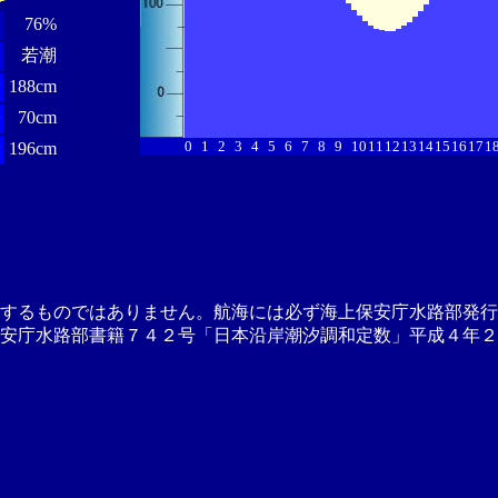
76%
若潮
分
188cm
分
70cm
0
1
2
3
4
5
6
7
8
9
10
11
12
13
14
15
16
17
1
分
196cm
供するものではありません。航海には必ず海上保安庁水路部発行
安庁水路部書籍７４２号「日本沿岸潮汐調和定数」平成４年２