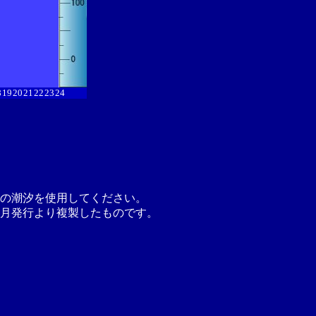
8
19
20
21
22
23
24
の潮汐を使用してください。
月発行より複製したものです。