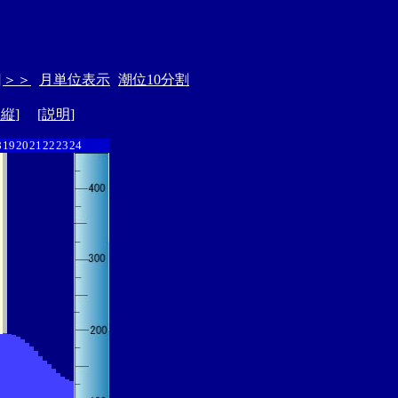
日
＞＞
月単位表示
潮位10分割
ド縦
] [
説明
]
8
19
20
21
22
23
24