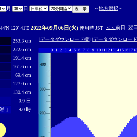
月
日
～
地方選択
～
2022年09月06日(火)
＜＜
前日
翌
44'N 129ﾟ41'E
使用時 JST
[
データダウンロード横
] [
データダウンロー
253.3 cm
222.6 cm
0
1
2
3
4
5
6
7
8
9
10
11
12
13
14
15
16
17
1
191.4 cm
161.6 cm
69.4 cm
127.0 cm
130.4 cm
0.9 日
潮 ］
9.0 時