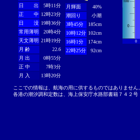
日 出
5時11分
月輝面
40%
正 中
12時23分
潮回り
小潮
日 没
19時36分
3時45分
185cm
常用薄明
20時4分
10時12分
102cm
天文薄明
21時19分
0
16時1分
174cm
月 齢
22.6
22時25分
92cm
月 出
0時55分
正 中
7時3分
月 入
13時20分
ここでの情報は、航海の用に供するものではありません
各港の潮汐調和定数は、海上保安庁水路部書籍７４２号