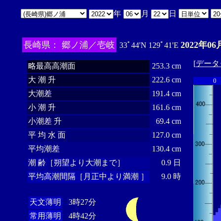
年
月
日
長崎県： 郷ノ浦／壱岐
2022年06
33ﾟ44'N 129ﾟ41'E
[
データ
略最高高潮面
253.3 cm
大 潮 升
222.6 cm
0
大潮差
191.4 cm
小 潮 升
161.6 cm
小潮差 升
69.4 cm
平 均 水 面
127.0 cm
平均潮差
130.4 cm
潮 齢［朔望より大潮まで］
0.9 日
平均高潮間隔［月正中より満潮 ］
9.0 時
天文薄明
3時27分
常用薄明
4時42分