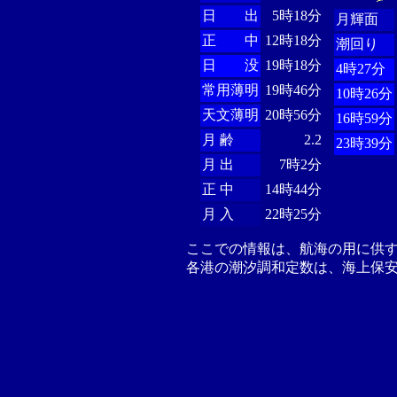
日 出
5時18分
月輝面
正 中
12時18分
潮回り
日 没
19時18分
4時27分
常用薄明
19時46分
10時26分
天文薄明
20時56分
16時59分
月 齢
2.2
23時39分
月 出
7時2分
正 中
14時44分
月 入
22時25分
ここでの情報は、航海の用に供
各港の潮汐調和定数は、海上保