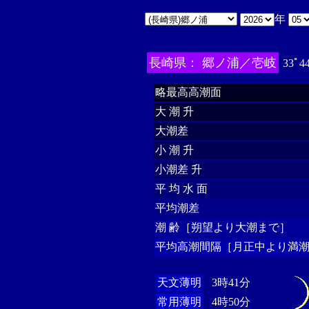
年
長崎県： 郷ノ浦／壱岐
33ﾟ4
略最高高潮面
大 潮 升
大潮差
小 潮 升
小潮差 升
平 均 水 面
平均潮差
潮 齢［朔望より大潮まで］
平均高潮間隔［月正中より満潮
天文薄明
3時41分
常用薄明
4時50分