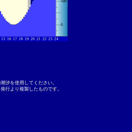
15
16
17
18
19
20
21
22
23
24
の潮汐を使用してください。
月発行より複製したものです。