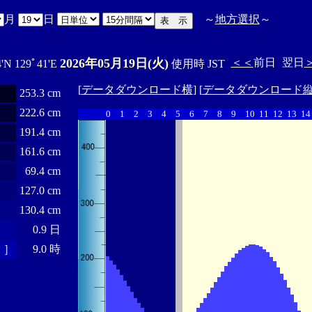
月
日
～
地方選択
～
2026年05月19日(火)
＜＜
前日
翌日
4'N 129ﾟ41'E
使用時 JST
[
データダウンロード横
] [
データダウンロード
253.3 cm
222.6 cm
0
1
2
3
4
5
6
7
8
9
10
11
12
13
14
191.4 cm
161.6 cm
69.4 cm
127.0 cm
130.4 cm
0.9 日
 ］
9.0 時