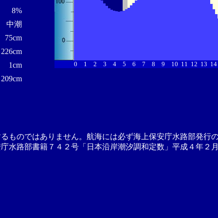
8%
中潮
75cm
226cm
0
1
2
3
4
5
6
7
8
9
10
11
12
13
14
1cm
209cm
するものではありません。航海には必ず海上保安庁水路部発行
安庁水路部書籍７４２号「日本沿岸潮汐調和定数」平成４年２