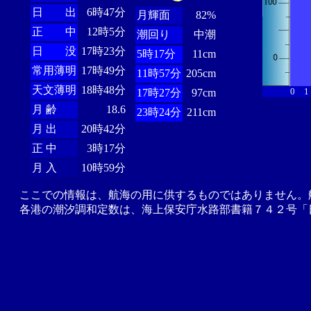
日 出
6時47分
月輝面
82%
正 中
12時5分
潮回り
中潮
日 没
17時23分
5時17分
11cm
常用薄明
17時49分
11時57分
205cm
天文薄明
18時48分
0
1
17時27分
97cm
月 齢
18.6
23時24分
211cm
月 出
20時42分
正 中
3時17分
月 入
10時59分
ここでの情報は、航海の用に供するものではありません。
各港の潮汐調和定数は、海上保安庁水路部書籍７４２号「