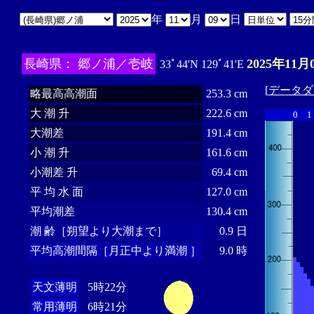
年
月
日
長崎県： 郷ノ浦／壱岐
2025年11月
33ﾟ44'N 129ﾟ41'E
[
データダ
略最高高潮面
253.3 cm
大 潮 升
222.6 cm
0
1
大潮差
191.4 cm
小 潮 升
161.6 cm
小潮差 升
69.4 cm
平 均 水 面
127.0 cm
平均潮差
130.4 cm
潮 齢［朔望より大潮まで］
0.9 日
平均高潮間隔［月正中より満潮 ］
9.0 時
天文薄明
5時22分
常用薄明
6時21分