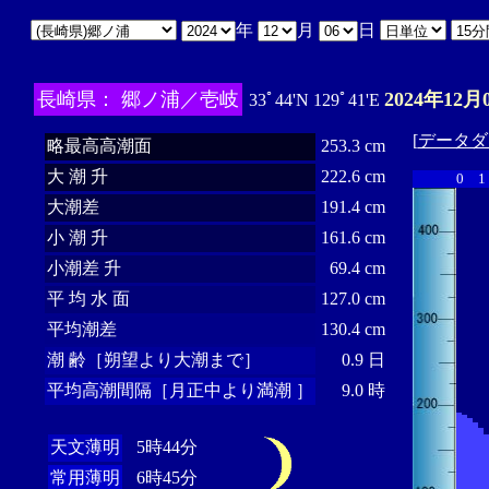
年
月
日
長崎県： 郷ノ浦／壱岐
2024年12月
33ﾟ44'N 129ﾟ41'E
[
データダ
略最高高潮面
253.3 cm
大 潮 升
222.6 cm
0
1
大潮差
191.4 cm
小 潮 升
161.6 cm
小潮差 升
69.4 cm
平 均 水 面
127.0 cm
平均潮差
130.4 cm
潮 齢［朔望より大潮まで］
0.9 日
平均高潮間隔［月正中より満潮 ］
9.0 時
天文薄明
5時44分
常用薄明
6時45分