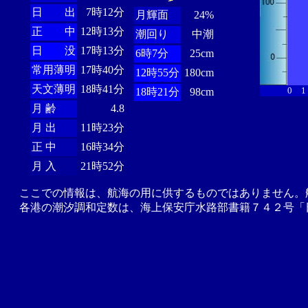
日 出
7時12分
月輝面
24%
正 中
12時13分
潮回り
中潮
日 没
17時13分
6時7分
25cm
常用薄明
17時40分
12時55分
180cm
天文薄明
18時41分
0
1
18時21分
98cm
月 齢
4.8
月 出
11時23分
正 中
16時34分
月 入
21時52分
ここでの情報は、航海の用に供するものではありません。
各港の潮汐調和定数は、海上保安庁水路部書籍７４２号「